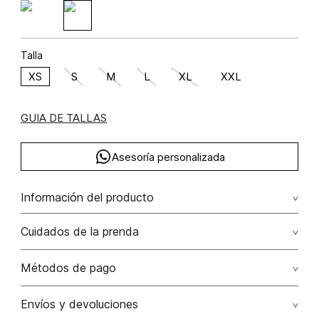
Talla
XS
S
M
L
XL
XXL
GUIA DE TALLAS
Asesoría personalizada
Información del producto
Algodón 100% 100.00% algodón/cotton
Cuidados de la prenda
Lavar a mano por separado / no dejar en remojo / no
Métodos de pago
retorcer / no planchar con vapor puede causar daño
irreversible
Tarjetas de crédito: Visa, Dinners, Master Card y American
Envíos y devoluciones
Express.