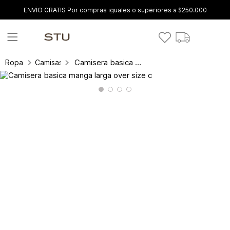
ENVÍO GRATIS Por compras iguales o superiores a $250.000
Camisera basica manga larga over size c
Ropa
Camisas y blusas