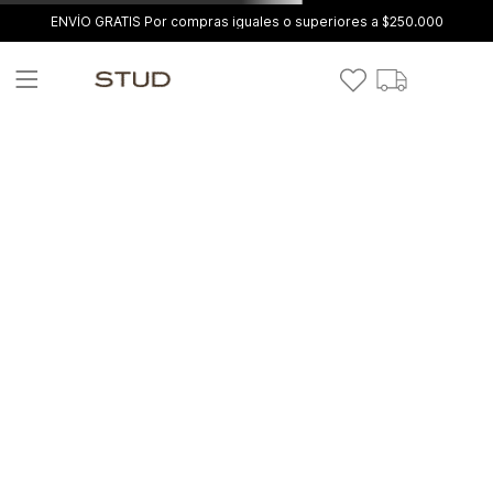
ENVÍO GRATIS Por compras iguales o superiores a $250.000