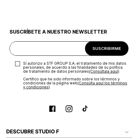
utilizar el mismo empaque en que te entregamos tu pedido o
utilizar un empaque de tu preferencia, sin embargo es
importante que el empaque sea el adecuado según la
naturaleza del producto para que no se vea afectada su
integridad durante el proceso de transporte. El costo del
SUSCRÍBETE A NUESTRO NEWSLETTER
transporte será asumido por STF GROUP S.A.
Recuerda que para el trámite del envío deberás contactarte
SUSCRIBIRME
con un agente de servicio al cliente quien te indicará los
pasos a seguir y posteriormente programará la recogida del
producto en la dirección acordada.
Sí autorizo a STF GROUP S.A. el tratamiento de mis datos
personales, de acuerdo a las finalidades de su política
de tratamiento de datos personales‎
(Consúltala aquí)
Certifico que he sido informado sobre los términos y
condiciones de la página web‎
(Consúlta aquí los términos
y condiciones)
DESCUBRE STUDIO F