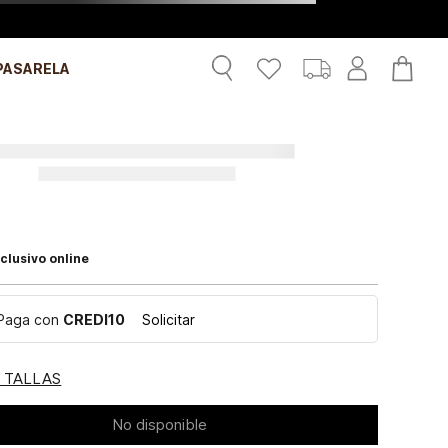
PASARELA
clusivo online
Paga con
CREDI10
Solicitar
E TALLAS
No disponible