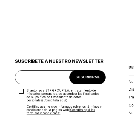
SUSCRÍBETE A NUESTRO NEWSLETTER
DE
SUSCRIBIRME
Nu
Di
Sí autorizo a STF GROUP S.A. el tratamiento de
mis datos personales, de acuerdo a las finalidades
Tr
de su política de tratamiento de datos
personales‎
(Consúltala aquí)
Con
Certifico que he sido informado sobre los términos y
condiciones de la página web‎
(Consúlta aquí los
Nu
términos y condiciones)