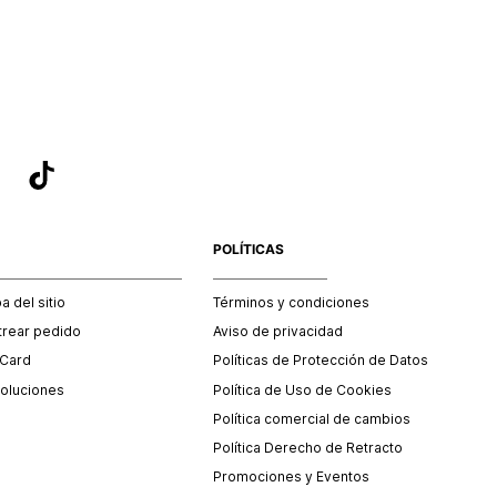
sea el adecuado según la naturaleza del producto para que
 afectada su integridad durante el proceso de transporte.
del transporte será asumido por STF GROUP S.A.
que para el trámite del envío deberás contactarte con un
 servicio al cliente quien te indicará los pasos a seguir y
mente programará la recogida del producto en la dirección
.
POLÍTICAS
 del sitio
Términos y condiciones
trear pedido
Aviso de privacidad
 Card
Políticas de Protección de Datos
oluciones
Política de Uso de Cookies
Política comercial de cambios
Política Derecho de Retracto
Promociones y Eventos