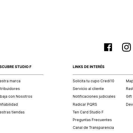
empaque 
no se vea
El costo 
Recuerda 
agente de
posterior
acordada
SCUBRE STUDIO F
LINKS DE INTERÉS
estra marca
Solicita tu cupo Credi10
Mapa
stribuidores
Servicio al cliente
Ras
abaja con Nosotros
Notificaciones judiciales
Gift
fiabilidad
Radicar PQRS
Dev
estras tiendas
Ten Card Studio F
Preguntas Frecuentes
Canal de Transparencia