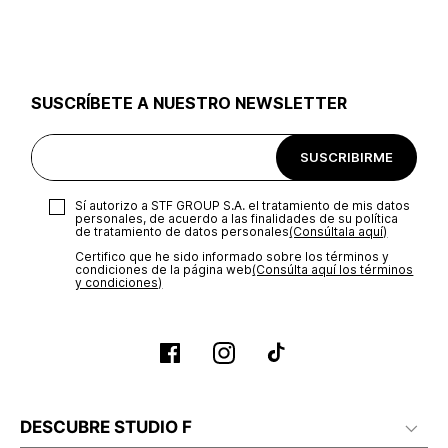
utilizar el mismo empaque en que te entregamos tu pedido o
utilizar un empaque de tu preferencia, sin embargo es
importante que el empaque sea el adecuado según la
naturaleza del producto para que no se vea afectada su
integridad durante el proceso de transporte. El costo del
SUSCRÍBETE A NUESTRO NEWSLETTER
transporte será asumido por STF GROUP S.A.
Recuerda que para el trámite del envío deberás contactarte
SUSCRIBIRME
con un agente de servicio al cliente quien te indicará los
pasos a seguir y posteriormente programará la recogida del
producto en la dirección acordada.
Sí autorizo a STF GROUP S.A. el tratamiento de mis datos
personales, de acuerdo a las finalidades de su política
de tratamiento de datos personales‎
(Consúltala aquí)
Certifico que he sido informado sobre los términos y
condiciones de la página web‎
(Consúlta aquí los términos
y condiciones)
DESCUBRE STUDIO F