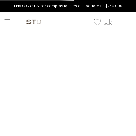
ENVÍO GRATIS Por compras iguales o superiores a $250.000