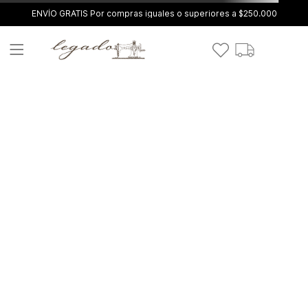
ENVÍO GRATIS Por compras iguales o superiores a $250.000