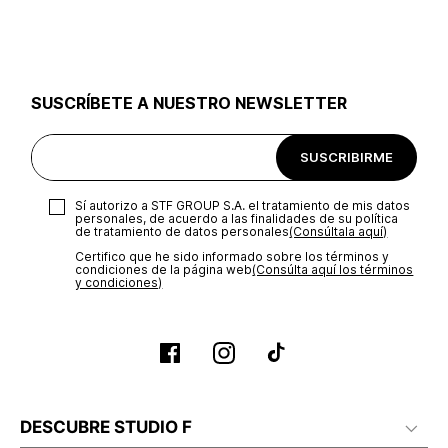
utilizar el mismo empaque en que te entregamos tu pedido o
utilizar un empaque de tu preferencia, sin embargo es
importante que el empaque sea el adecuado según la
naturaleza del producto para que no se vea afectada su
integridad durante el proceso de transporte. El costo del
SUSCRÍBETE A NUESTRO NEWSLETTER
transporte será asumido por STF GROUP S.A.
Recuerda que para el trámite del envío deberás contactarte
SUSCRIBIRME
con un agente de servicio al cliente quien te indicará los
pasos a seguir y posteriormente programará la recogida del
producto en la dirección acordada.
Sí autorizo a STF GROUP S.A. el tratamiento de mis datos
personales, de acuerdo a las finalidades de su política
de tratamiento de datos personales‎
(Consúltala aquí)
Certifico que he sido informado sobre los términos y
condiciones de la página web‎
(Consúlta aquí los términos
y condiciones)
DESCUBRE STUDIO F