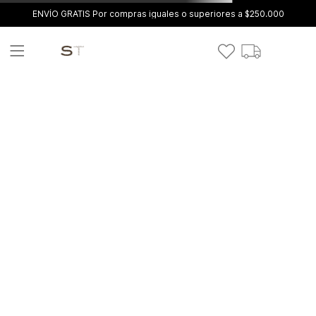
ENVÍO GRATIS Por compras iguales o superiores a $250.000