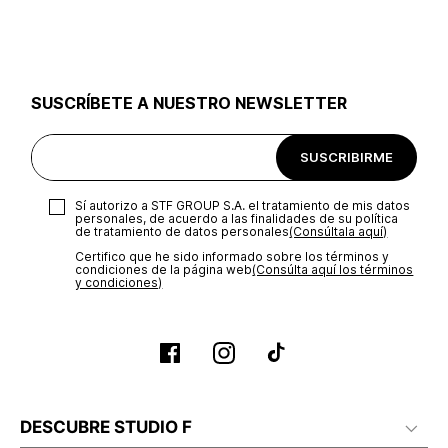
utilizar el mismo empaque en que te entregamos tu pedido o
utilizar un empaque de tu preferencia, sin embargo es
importante que el empaque sea el adecuado según la
naturaleza del producto para que no se vea afectada su
integridad durante el proceso de transporte. El costo del
SUSCRÍBETE A NUESTRO NEWSLETTER
transporte será asumido por STF GROUP S.A.
Recuerda que para el trámite del envío deberás contactarte
SUSCRIBIRME
con un agente de servicio al cliente quien te indicará los
pasos a seguir y posteriormente programará la recogida del
producto en la dirección acordada.
Sí autorizo a STF GROUP S.A. el tratamiento de mis datos
personales, de acuerdo a las finalidades de su política
de tratamiento de datos personales‎
(Consúltala aquí)
Certifico que he sido informado sobre los términos y
condiciones de la página web‎
(Consúlta aquí los términos
y condiciones)
DESCUBRE STUDIO F