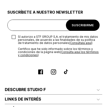
utilizar el mismo empaque en que te entregamos tu pedido o
utilizar un empaque de tu preferencia, sin embargo es
SUSCRÍBETE A NUESTRO NEWSLETTER
importante que el empaque sea el adecuado según la
naturaleza del producto para que no se vea afectada su
integridad durante el proceso de transporte. El costo del
SUSCRIBIRME
transporte será asumido por STF GROUP S.A.
Recuerda que para el trámite del envío deberás contactarte
Sí autorizo a STF GROUP S.A. el tratamiento de mis datos
con un agente de servicio al cliente quien te indicará los
personales, de acuerdo a las finalidades de su política
pasos a seguir y posteriormente programará la recogida del
de tratamiento de datos personales‎
(Consúltala aquí)
producto en la dirección acordada.
Certifico que he sido informado sobre los términos y
condiciones de la página web‎
(Consúlta aquí los términos
y condiciones)
DESCUBRE STUDIO F
LINKS DE INTERÉS