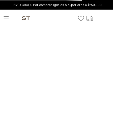
ENVÍO GRATIS Por compras iguales o superiores a $250.000