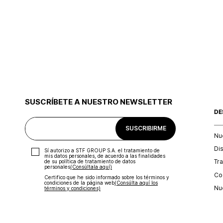
SUSCRÍBETE A NUESTRO NEWSLETTER
DE
SUSCRIBIRME
Nu
Di
Sí autorizo a STF GROUP S.A. el tratamiento de
mis datos personales, de acuerdo a las finalidades
Tr
de su política de tratamiento de datos
personales‎
(Consúltala aquí)
Con
Certifico que he sido informado sobre los términos y
condiciones de la página web‎
(Consúlta aquí los
Nu
términos y condiciones)