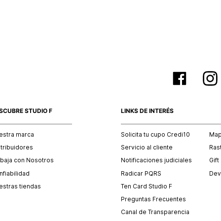
empaque 
no se vea
El costo 
Recuerda 
agente de
posterior
acordada
SCUBRE STUDIO F
LINKS DE INTERÉS
estra marca
Solicita tu cupo Credi10
Mapa
stribuidores
Servicio al cliente
Ras
abaja con Nosotros
Notificaciones judiciales
Gift
fiabilidad
Radicar PQRS
Dev
estras tiendas
Ten Card Studio F
Preguntas Frecuentes
Canal de Transparencia