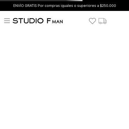
ENVÍO GRATIS Por compras iguales o superiores a $250.000