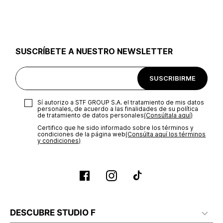
utilizar el mismo empaque en que te entregamos tu pedido o
utilizar un empaque de tu preferencia, sin embargo es
importante que el empaque sea el adecuado según la
naturaleza del producto para que no se vea afectada su
integridad durante el proceso de transporte. El costo del
SUSCRÍBETE A NUESTRO NEWSLETTER
transporte será asumido por STF GROUP S.A.
Recuerda que para el trámite del envío deberás contactarte
SUSCRIBIRME
con un agente de servicio al cliente quien te indicará los
pasos a seguir y posteriormente programará la recogida del
producto en la dirección acordada.
Sí autorizo a STF GROUP S.A. el tratamiento de mis datos
personales, de acuerdo a las finalidades de su política
de tratamiento de datos personales‎
(Consúltala aquí)
Certifico que he sido informado sobre los términos y
condiciones de la página web‎
(Consúlta aquí los términos
y condiciones)
DESCUBRE STUDIO F