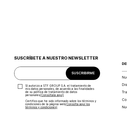
SUSCRÍBETE A NUESTRO NEWSLETTER
DE
SUSCRIBIRME
Nu
Di
Sí autorizo a STF GROUP S.A. el tratamiento de
mis datos personales, de acuerdo a las finalidades
Tr
de su política de tratamiento de datos
personales‎
(Consúltala aquí)
Con
Certifico que he sido informado sobre los términos y
condiciones de la página web‎
(Consúlta aquí los
Nu
términos y condiciones)