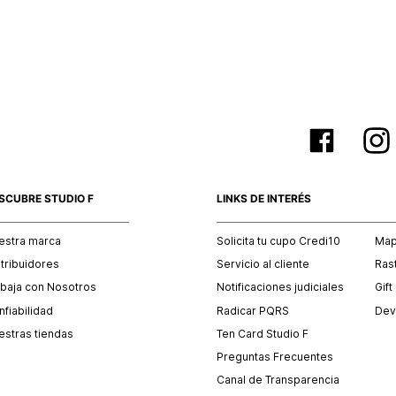
empaque 
no se vea
El costo 
Recuerda 
agente de
posterior
acordada
SCUBRE STUDIO F
LINKS DE INTERÉS
estra marca
Solicita tu cupo Credi10
Mapa
stribuidores
Servicio al cliente
Ras
abaja con Nosotros
Notificaciones judiciales
Gift
fiabilidad
Radicar PQRS
Dev
estras tiendas
Ten Card Studio F
Preguntas Frecuentes
Canal de Transparencia