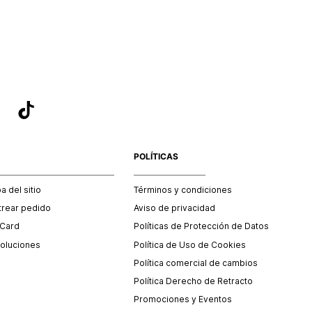
sea el adecuado según la naturaleza del producto para que
 afectada su integridad durante el proceso de transporte.
del transporte será asumido por STF GROUP S.A.
que para el trámite del envío deberás contactarte con un
 servicio al cliente quien te indicará los pasos a seguir y
mente programará la recogida del producto en la dirección
.
POLÍTICAS
 del sitio
Términos y condiciones
trear pedido
Aviso de privacidad
 Card
Políticas de Protección de Datos
oluciones
Política de Uso de Cookies
Política comercial de cambios
Política Derecho de Retracto
Promociones y Eventos