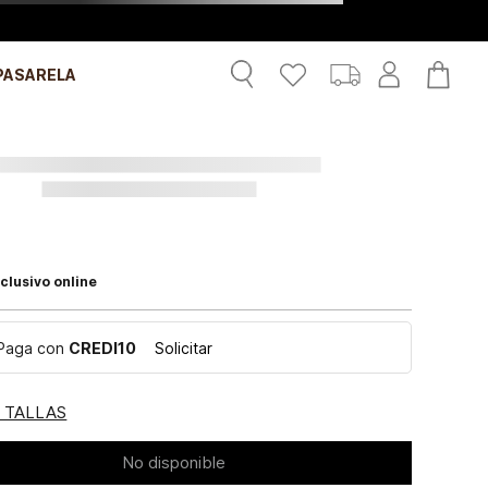
PASARELA
clusivo online
Paga con
CREDI10
Solicitar
E TALLAS
No disponible