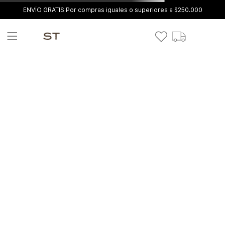
ENVÍO GRATIS Por compras iguales o superiores a $250.000