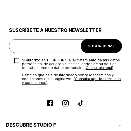
utilizar el mismo empaque en que te entregamos tu pedido o
utilizar un empaque de tu preferencia, sin embargo es
importante que el empaque sea el adecuado según la
naturaleza del producto para que no se vea afectada su
integridad durante el proceso de transporte. El costo del
SUSCRÍBETE A NUESTRO NEWSLETTER
transporte será asumido por STF GROUP S.A.
Recuerda que para el trámite del envío deberás contactarte
SUSCRIBIRME
con un agente de servicio al cliente quien te indicará los
pasos a seguir y posteriormente programará la recogida del
producto en la dirección acordada.
Sí autorizo a STF GROUP S.A. el tratamiento de mis datos
personales, de acuerdo a las finalidades de su política
de tratamiento de datos personales‎
(Consúltala aquí)
Certifico que he sido informado sobre los términos y
condiciones de la página web‎
(Consúlta aquí los términos
y condiciones)
DESCUBRE STUDIO F