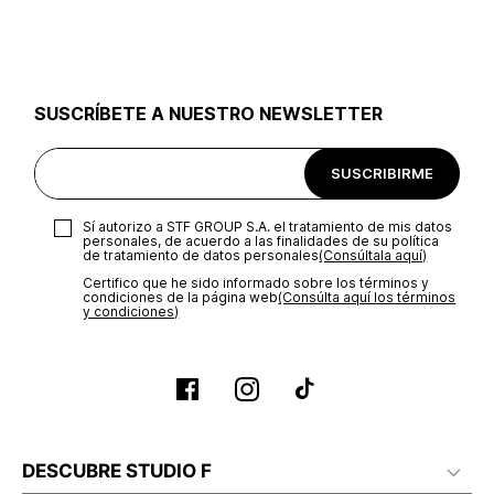
utilizar el mismo empaque en que te entregamos tu pedido o
utilizar un empaque de tu preferencia, sin embargo es
importante que el empaque sea el adecuado según la
naturaleza del producto para que no se vea afectada su
integridad durante el proceso de transporte. El costo del
SUSCRÍBETE A NUESTRO NEWSLETTER
transporte será asumido por STF GROUP S.A.
Recuerda que para el trámite del envío deberás contactarte
SUSCRIBIRME
con un agente de servicio al cliente quien te indicará los
pasos a seguir y posteriormente programará la recogida del
producto en la dirección acordada.
Sí autorizo a STF GROUP S.A. el tratamiento de mis datos
personales, de acuerdo a las finalidades de su política
de tratamiento de datos personales‎
(Consúltala aquí)
Certifico que he sido informado sobre los términos y
condiciones de la página web‎
(Consúlta aquí los términos
y condiciones)
DESCUBRE STUDIO F