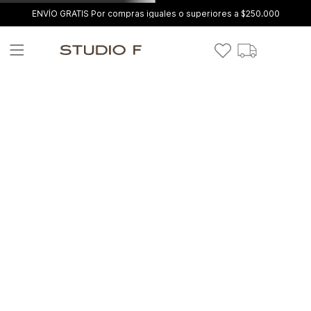
ENVÍO GRATIS Por compras iguales o superiores a $250.000