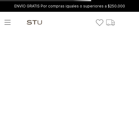
ENVÍO GRATIS Por compras iguales o superiores a $250.000