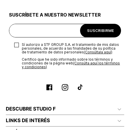
utilizar el mismo empaque en que te entregamos tu pedido o
utilizar un empaque de tu preferencia, sin embargo es
SUSCRÍBETE A NUESTRO NEWSLETTER
importante que el empaque sea el adecuado según la
naturaleza del producto para que no se vea afectada su
integridad durante el proceso de transporte. El costo del
SUSCRIBIRME
transporte será asumido por STF GROUP S.A.
Recuerda que para el trámite del envío deberás contactarte
Sí autorizo a STF GROUP S.A. el tratamiento de mis datos
con un agente de servicio al cliente quien te indicará los
personales, de acuerdo a las finalidades de su política
pasos a seguir y posteriormente programará la recogida del
de tratamiento de datos personales‎
(Consúltala aquí)
producto en la dirección acordada.
Certifico que he sido informado sobre los términos y
condiciones de la página web‎
(Consúlta aquí los términos
y condiciones)
DESCUBRE STUDIO F
LINKS DE INTERÉS