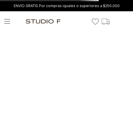
ENVÍO GRATIS Por compras iguales o superiores a $250.000