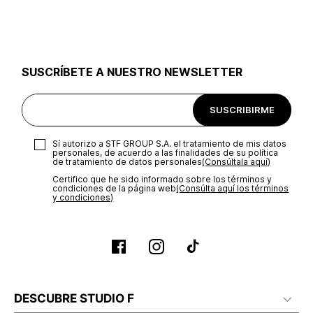
utilizar el mismo empaque en que te entregamos tu pedido o
utilizar un empaque de tu preferencia, sin embargo es
importante que el empaque sea el adecuado según la
naturaleza del producto para que no se vea afectada su
integridad durante el proceso de transporte. El costo del
SUSCRÍBETE A NUESTRO NEWSLETTER
transporte será asumido por STF GROUP S.A.
Recuerda que para el trámite del envío deberás contactarte
SUSCRIBIRME
con un agente de servicio al cliente quien te indicará los
pasos a seguir y posteriormente programará la recogida del
producto en la dirección acordada.
Sí autorizo a STF GROUP S.A. el tratamiento de mis datos
personales, de acuerdo a las finalidades de su política
de tratamiento de datos personales‎
(Consúltala aquí)
Certifico que he sido informado sobre los términos y
condiciones de la página web‎
(Consúlta aquí los términos
y condiciones)
DESCUBRE STUDIO F