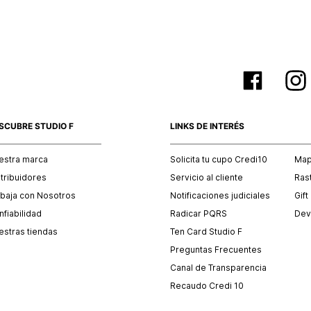
SCUBRE STUDIO F
LINKS DE INTERÉS
estra marca
Solicita tu cupo Credi10
Mapa
stribuidores
Servicio al cliente
Ras
abaja con Nosotros
Notificaciones judiciales
Gift
fiabilidad
Radicar PQRS
Dev
estras tiendas
Ten Card Studio F
Preguntas Frecuentes
Canal de Transparencia
Recaudo Credi 10