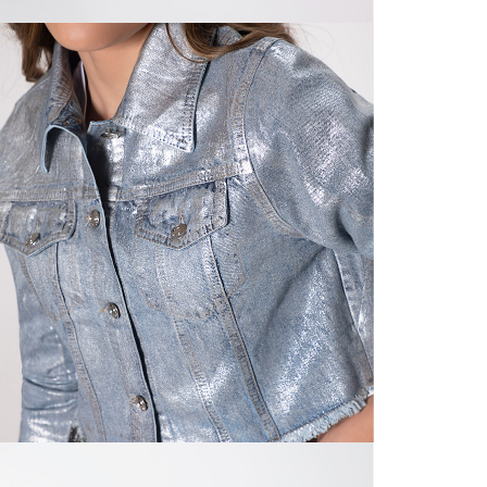
N
nuestras 
mayorista
de compra
N
que fue e
a través
N
de (15) d
L
Devoluc
mismo em
empaque d
S
empaque 
no se vea
N
El costo 
P
Recuerda 
agente de
posterior
acordada