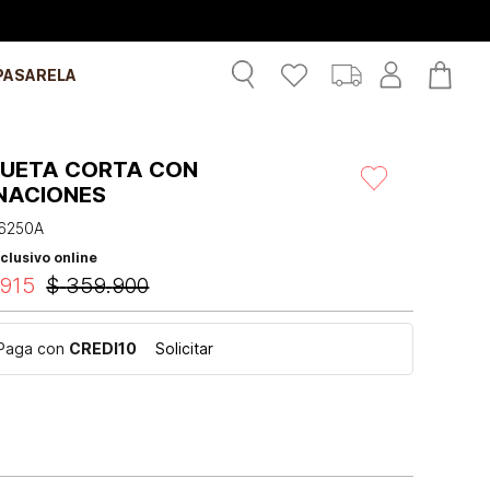
PASARELA
UETA CORTA CON
INACIONES
6250A
clusivo online
915
$
359
.
900
Paga con
CREDI10
Solicitar