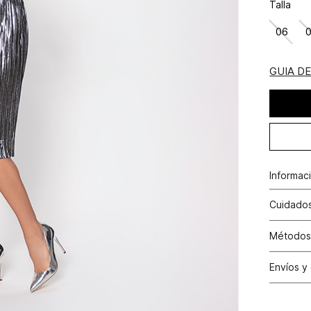
Talla
06
GUIA D
Informac
Algodón
Cuidados
No remoj
Métodos
fotrar, 
Tarjetas 
lavados 
Envíos y
Tarjetas 
N
Cambio
Otros: Pa
productos