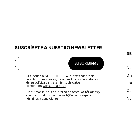
SUSCRÍBETE A NUESTRO NEWSLETTER
DE
SUSCRIBIRME
Nu
Di
Sí autorizo a STF GROUP S.A. el tratamiento de
mis datos personales, de acuerdo a las finalidades
Tr
de su política de tratamiento de datos
personales‎
(Consúltala aquí)
Con
Certifico que he sido informado sobre los términos y
condiciones de la página web‎
(Consúlta aquí los
Nu
términos y condiciones)