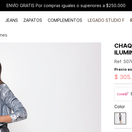
ENVÍO GRATIS Por compras iguales o superiores a $250.000
JEANS
ZAPATOS
COMPLEMENTOS
LEGADO STUDIO F
ones
CHAQ
ILUM
Ref
:
S07
Precio ex
$
305
.
Color