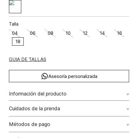
Talla
04
06
08
10
12
14
16
18
GUIA DE TALLAS
Asesoría personalizada
Información del producto
Algodón 100% 100.00% algodón/cotton
Cuidados de la prenda
No remojar. no retorcer / ni exprimir. el acabado rústico de
Métodos de pago
esta prenda hace parte del diseño