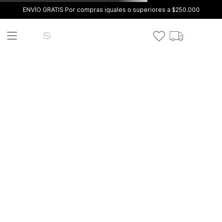
ENVÍO GRATIS Por compras iguales o superiores a $250.000