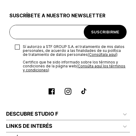
utilizar el mismo empaque en que te entregamos tu pedido o
utilizar un empaque de tu preferencia, sin embargo es
SUSCRÍBETE A NUESTRO NEWSLETTER
importante que el empaque sea el adecuado según la
naturaleza del producto para que no se vea afectada su
integridad durante el proceso de transporte. El costo del
SUSCRIBIRME
transporte será asumido por STF GROUP S.A.
Recuerda que para el trámite del envío deberás contactarte
Sí autorizo a STF GROUP S.A. el tratamiento de mis datos
con un agente de servicio al cliente quien te indicará los
personales, de acuerdo a las finalidades de su política
pasos a seguir y posteriormente programará la recogida del
de tratamiento de datos personales‎
(Consúltala aquí)
producto en la dirección acordada.
Certifico que he sido informado sobre los términos y
condiciones de la página web‎
(Consúlta aquí los términos
y condiciones)
DESCUBRE STUDIO F
LINKS DE INTERÉS