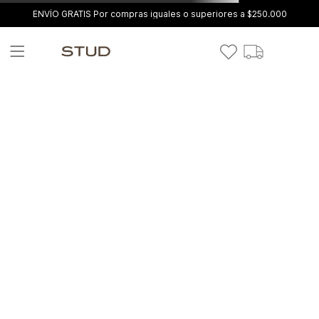
ENVÍO GRATIS Por compras iguales o superiores a $250.000