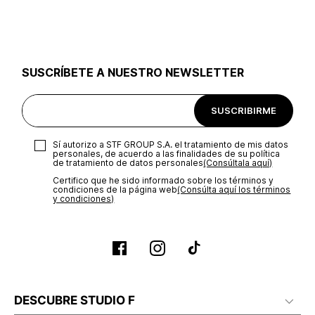
utilizar el mismo empaque en que te entregamos tu pedido o
utilizar un empaque de tu preferencia, sin embargo es
importante que el empaque sea el adecuado según la
naturaleza del producto para que no se vea afectada su
integridad durante el proceso de transporte. El costo del
SUSCRÍBETE A NUESTRO NEWSLETTER
transporte será asumido por STF GROUP S.A.
Recuerda que para el trámite del envío deberás contactarte
SUSCRIBIRME
con un agente de servicio al cliente quien te indicará los
pasos a seguir y posteriormente programará la recogida del
producto en la dirección acordada.
Sí autorizo a STF GROUP S.A. el tratamiento de mis datos
personales, de acuerdo a las finalidades de su política
de tratamiento de datos personales‎
(Consúltala aquí)
Certifico que he sido informado sobre los términos y
condiciones de la página web‎
(Consúlta aquí los términos
y condiciones)
DESCUBRE STUDIO F