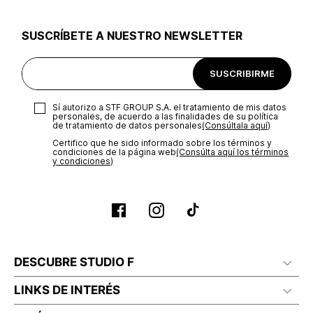
utilizar el mismo empaque en que te entregamos tu pedido o
utilizar un empaque de tu preferencia, sin embargo es
SUSCRÍBETE A NUESTRO NEWSLETTER
importante que el empaque sea el adecuado según la
naturaleza del producto para que no se vea afectada su
integridad durante el proceso de transporte. El costo del
SUSCRIBIRME
transporte será asumido por STF GROUP S.A.
Recuerda que para el trámite del envío deberás contactarte
Sí autorizo a STF GROUP S.A. el tratamiento de mis datos
con un agente de servicio al cliente quien te indicará los
personales, de acuerdo a las finalidades de su política
pasos a seguir y posteriormente programará la recogida del
de tratamiento de datos personales‎
(Consúltala aquí)
producto en la dirección acordada.
Certifico que he sido informado sobre los términos y
condiciones de la página web‎
(Consúlta aquí los términos
y condiciones)
DESCUBRE STUDIO F
LINKS DE INTERÉS