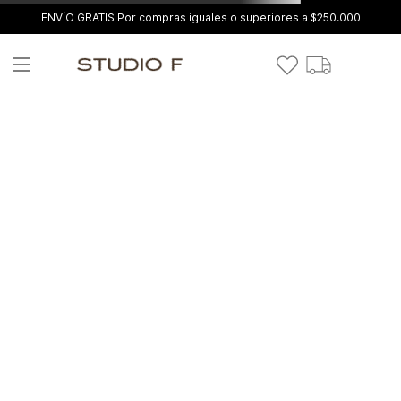
ENVÍO GRATIS Por compras iguales o superiores a $250.000