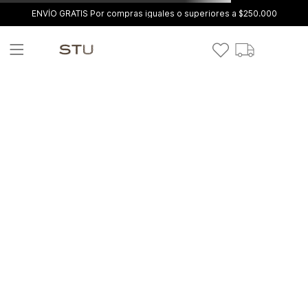
ENVÍO GRATIS Por compras iguales o superiores a $250.000