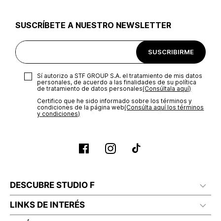
utilizar el mismo empaque en que te entregamos tu pedido o
utilizar un empaque de tu preferencia, sin embargo es
SUSCRÍBETE A NUESTRO NEWSLETTER
importante que el empaque sea el adecuado según la
naturaleza del producto para que no se vea afectada su
integridad durante el proceso de transporte. El costo del
SUSCRIBIRME
transporte será asumido por STF GROUP S.A.
Recuerda que para el trámite del envío deberás contactarte
Sí autorizo a STF GROUP S.A. el tratamiento de mis datos
con un agente de servicio al cliente quien te indicará los
personales, de acuerdo a las finalidades de su política
pasos a seguir y posteriormente programará la recogida del
de tratamiento de datos personales‎
(Consúltala aquí)
producto en la dirección acordada.
Certifico que he sido informado sobre los términos y
condiciones de la página web‎
(Consúlta aquí los términos
y condiciones)
DESCUBRE STUDIO F
LINKS DE INTERÉS