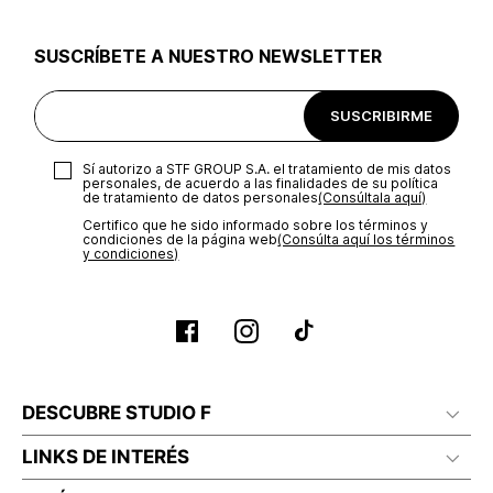
utilizar el mismo empaque en que te entregamos tu pedido o
utilizar un empaque de tu preferencia, sin embargo es
SUSCRÍBETE A NUESTRO NEWSLETTER
importante que el empaque sea el adecuado según la
naturaleza del producto para que no se vea afectada su
integridad durante el proceso de transporte. El costo del
SUSCRIBIRME
transporte será asumido por STF GROUP S.A.
Recuerda que para el trámite del envío deberás contactarte
Sí autorizo a STF GROUP S.A. el tratamiento de mis datos
con un agente de servicio al cliente quien te indicará los
personales, de acuerdo a las finalidades de su política
pasos a seguir y posteriormente programará la recogida del
de tratamiento de datos personales‎
(Consúltala aquí)
producto en la dirección acordada.
Certifico que he sido informado sobre los términos y
condiciones de la página web‎
(Consúlta aquí los términos
y condiciones)
DESCUBRE STUDIO F
LINKS DE INTERÉS