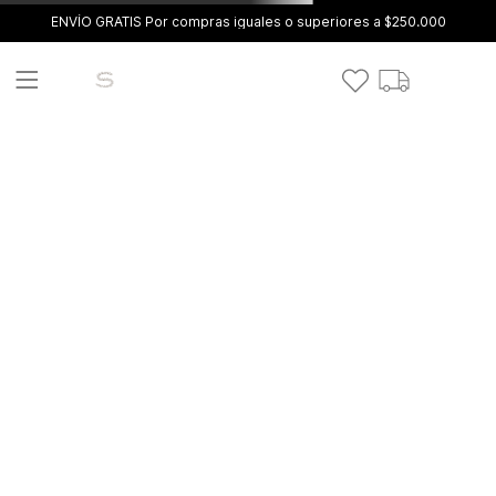
ENVÍO GRATIS Por compras iguales o superiores a $250.000