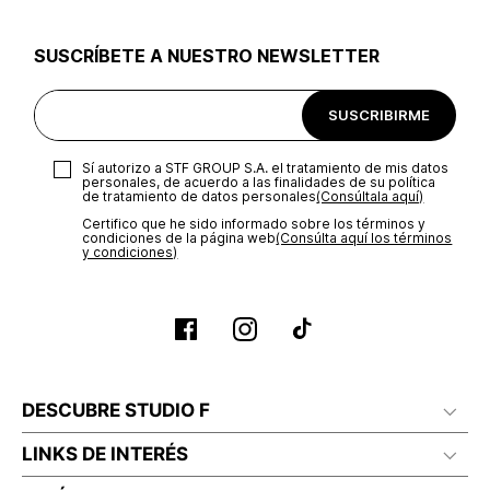
utilizar el mismo empaque en que te entregamos tu pedido o
utilizar un empaque de tu preferencia, sin embargo es
SUSCRÍBETE A NUESTRO NEWSLETTER
importante que el empaque sea el adecuado según la
naturaleza del producto para que no se vea afectada su
integridad durante el proceso de transporte. El costo del
SUSCRIBIRME
transporte será asumido por STF GROUP S.A.
Recuerda que para el trámite del envío deberás contactarte
Sí autorizo a STF GROUP S.A. el tratamiento de mis datos
con un agente de servicio al cliente quien te indicará los
personales, de acuerdo a las finalidades de su política
pasos a seguir y posteriormente programará la recogida del
de tratamiento de datos personales‎
(Consúltala aquí)
producto en la dirección acordada.
Certifico que he sido informado sobre los términos y
condiciones de la página web‎
(Consúlta aquí los términos
y condiciones)
DESCUBRE STUDIO F
LINKS DE INTERÉS