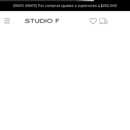
ENVÍO GRATIS Por compras iguales o superiores a $250.000