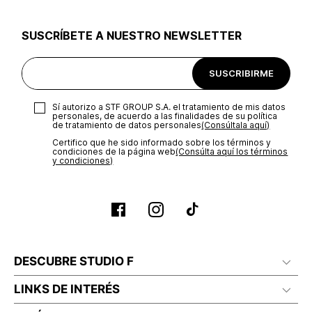
utilizar el mismo empaque en que te entregamos tu pedido o
utilizar un empaque de tu preferencia, sin embargo es
SUSCRÍBETE A NUESTRO NEWSLETTER
importante que el empaque sea el adecuado según la
naturaleza del producto para que no se vea afectada su
integridad durante el proceso de transporte. El costo del
SUSCRIBIRME
transporte será asumido por STF GROUP S.A.
Recuerda que para el trámite del envío deberás contactarte
Sí autorizo a STF GROUP S.A. el tratamiento de mis datos
con un agente de servicio al cliente quien te indicará los
personales, de acuerdo a las finalidades de su política
pasos a seguir y posteriormente programará la recogida del
de tratamiento de datos personales‎
(Consúltala aquí)
producto en la dirección acordada.
Certifico que he sido informado sobre los términos y
condiciones de la página web‎
(Consúlta aquí los términos
y condiciones)
DESCUBRE STUDIO F
LINKS DE INTERÉS