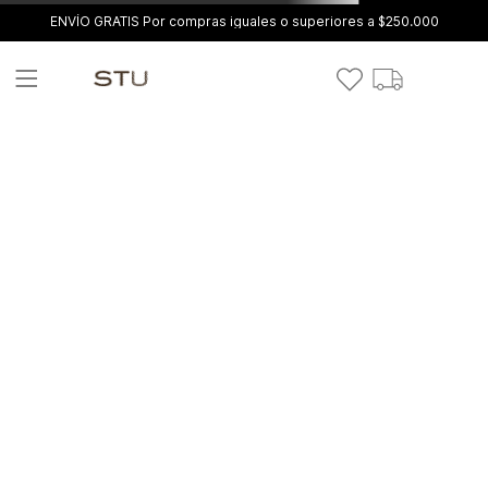
ENVÍO GRATIS Por compras iguales o superiores a $250.000