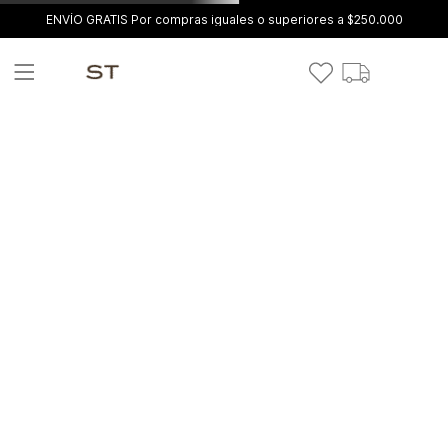
ENVÍO GRATIS Por compras iguales o superiores a $250.000