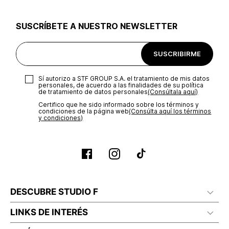
utilizar el mismo empaque en que te entregamos tu pedido o
utilizar un empaque de tu preferencia, sin embargo es
SUSCRÍBETE A NUESTRO NEWSLETTER
importante que el empaque sea el adecuado según la
naturaleza del producto para que no se vea afectada su
integridad durante el proceso de transporte. El costo del
SUSCRIBIRME
transporte será asumido por STF GROUP S.A.
Recuerda que para el trámite del envío deberás contactarte
Sí autorizo a STF GROUP S.A. el tratamiento de mis datos
con un agente de servicio al cliente quien te indicará los
personales, de acuerdo a las finalidades de su política
pasos a seguir y posteriormente programará la recogida del
de tratamiento de datos personales‎
(Consúltala aquí)
producto en la dirección acordada.
Certifico que he sido informado sobre los términos y
condiciones de la página web‎
(Consúlta aquí los términos
y condiciones)
DESCUBRE STUDIO F
LINKS DE INTERÉS