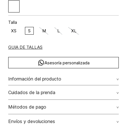
Talla
XS
S
M
L
XL
GUIA DE TALLAS
Asesoría personalizada
Información del producto
Viscosa 82% lino 18% 82.00% viscosa/viscose18.00% lino/linen
Cuidados de la prenda
Lavar a mano por separado / no dejar en remojo / no
Métodos de pago
retorcer / no planchar con vapor puede causar daño
irreversible
Tarjetas de crédito: Visa, Dinners, Master Card y American
Envíos y devoluciones
Express.