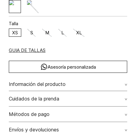
Talla
XS
S
M
L
XL
GUIA DE TALLAS
Asesoría personalizada
Información del producto
Lino 100% 100.00% lino/linen
Cuidados de la prenda
Lavar a mano por separado / no dejar en remojo / no
Métodos de pago
retorcer / no planchar con vapor puede causar daño
irreversible
Tarjetas de crédito: Visa, Dinners, Master Card y American
Envíos y devoluciones
Express.