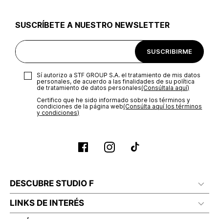
utilizar el mismo empaque en que te entregamos tu pedido o
utilizar un empaque de tu preferencia, sin embargo es
SUSCRÍBETE A NUESTRO NEWSLETTER
importante que el empaque sea el adecuado según la
naturaleza del producto para que no se vea afectada su
integridad durante el proceso de transporte. El costo del
SUSCRIBIRME
transporte será asumido por STF GROUP S.A.
Recuerda que para el trámite del envío deberás contactarte
Sí autorizo a STF GROUP S.A. el tratamiento de mis datos
con un agente de servicio al cliente quien te indicará los
personales, de acuerdo a las finalidades de su política
pasos a seguir y posteriormente programará la recogida del
de tratamiento de datos personales‎
(Consúltala aquí)
producto en la dirección acordada.
Certifico que he sido informado sobre los términos y
condiciones de la página web‎
(Consúlta aquí los términos
y condiciones)
DESCUBRE STUDIO F
LINKS DE INTERÉS