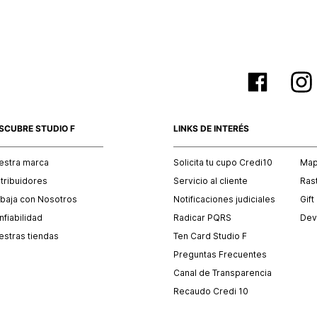
SCUBRE STUDIO F
LINKS DE INTERÉS
estra marca
Solicita tu cupo Credi10
Mapa
stribuidores
Servicio al cliente
Ras
abaja con Nosotros
Notificaciones judiciales
Gift
fiabilidad
Radicar PQRS
Dev
estras tiendas
Ten Card Studio F
Preguntas Frecuentes
Canal de Transparencia
Recaudo Credi 10