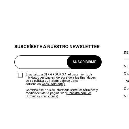
SUSCRÍBETE A NUESTRO NEWSLETTER
DE
SUSCRIBIRME
Nu
Di
Sí autorizo a STF GROUP S.A. el tratamiento de
mis datos personales, de acuerdo a las finalidades
Tr
de su política de tratamiento de datos
personales‎
(Consúltala aquí)
Con
Certifico que he sido informado sobre los términos y
condiciones de la página web‎
(Consúlta aquí los
Nu
términos y condiciones)