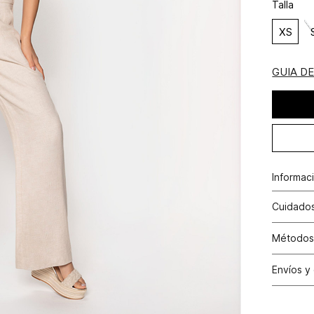
Talla
XS
GUIA D
Informac
Rayón 1
Cuidados
Lavado a
Métodos
planchar
Tarjetas 
Envíos y
N
Tarjetas 
Cambio
Otros: Pa
N
productos