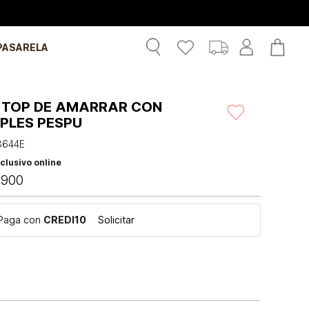
PASARELA
 TOP DE AMARRAR CON
IPLES PESPU
3644E
clusivo online
.
900
Paga con
CREDI10
Solicitar