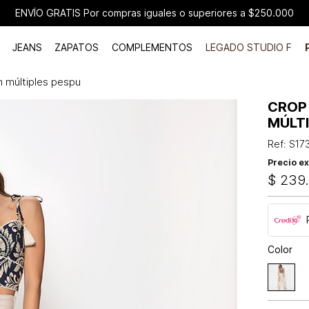
ENVÍO GRATIS Por compras iguales o superiores a $250.000
JEANS
ZAPATOS
COMPLEMENTOS
LEGADO STUDIO F
n múltiples pespu
CROP
MÚLT
Ref
:
S17
Precio ex
$
239
Color