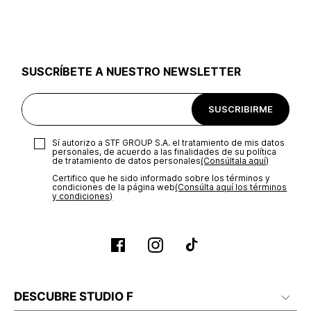
utilizar el mismo empaque en que te entregamos tu pedido o
utilizar un empaque de tu preferencia, sin embargo es
importante que el empaque sea el adecuado según la
naturaleza del producto para que no se vea afectada su
integridad durante el proceso de transporte. El costo del
SUSCRÍBETE A NUESTRO NEWSLETTER
transporte será asumido por STF GROUP S.A.
Recuerda que para el trámite del envío deberás contactarte
SUSCRIBIRME
con un agente de servicio al cliente quien te indicará los
pasos a seguir y posteriormente programará la recogida del
producto en la dirección acordada.
Sí autorizo a STF GROUP S.A. el tratamiento de mis datos
personales, de acuerdo a las finalidades de su política
de tratamiento de datos personales‎
(Consúltala aquí)
Certifico que he sido informado sobre los términos y
condiciones de la página web‎
(Consúlta aquí los términos
y condiciones)
DESCUBRE STUDIO F