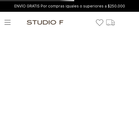
ENVÍO GRATIS Por compras iguales o superiores a $250.000