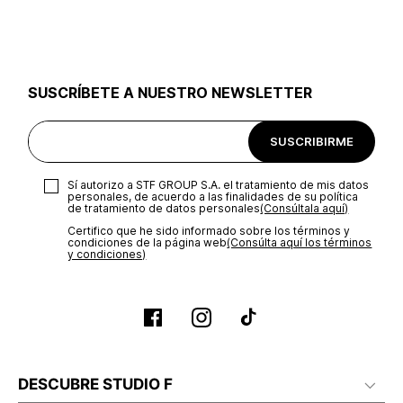
utilizar el mismo empaque en que te entregamos tu pedido o
utilizar un empaque de tu preferencia, sin embargo es
importante que el empaque sea el adecuado según la
naturaleza del producto para que no se vea afectada su
integridad durante el proceso de transporte. El costo del
SUSCRÍBETE A NUESTRO NEWSLETTER
transporte será asumido por STF GROUP S.A.
Recuerda que para el trámite del envío deberás contactarte
SUSCRIBIRME
con un agente de servicio al cliente quien te indicará los
pasos a seguir y posteriormente programará la recogida del
producto en la dirección acordada.
Sí autorizo a STF GROUP S.A. el tratamiento de mis datos
personales, de acuerdo a las finalidades de su política
de tratamiento de datos personales‎
(Consúltala aquí)
Certifico que he sido informado sobre los términos y
condiciones de la página web‎
(Consúlta aquí los términos
y condiciones)
DESCUBRE STUDIO F