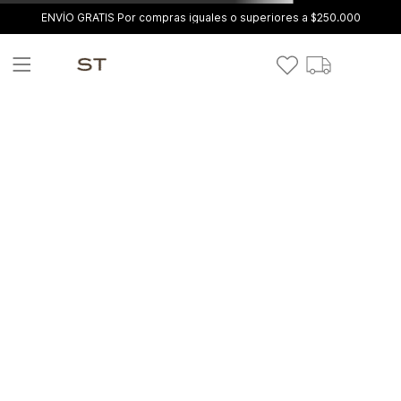
ENVÍO GRATIS Por compras iguales o superiores a $250.000