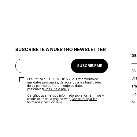
SUSCRÍBETE A NUESTRO NEWSLETTER
DE
SUSCRIBIRME
Nu
Di
Sí autorizo a STF GROUP S.A. el tratamiento de
mis datos personales, de acuerdo a las finalidades
Tr
de su política de tratamiento de datos
personales‎
(Consúltala aquí)
Con
Certifico que he sido informado sobre los términos y
condiciones de la página web‎
(Consúlta aquí los
Nu
términos y condiciones)