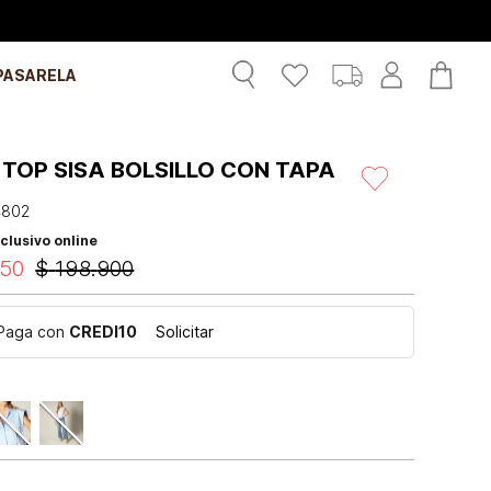
PASARELA
TOP SISA BOLSILLO CON TAPA
4802
clusivo online
50
$
198
.
900
Paga con
CREDI10
Solicitar