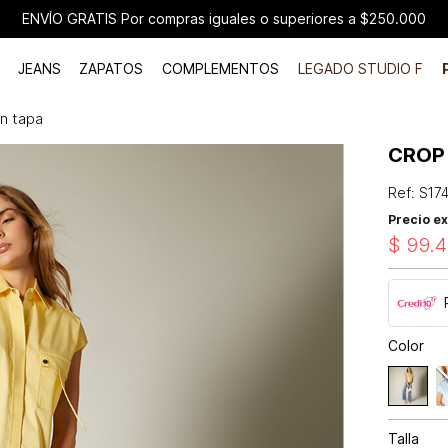
ENVÍO GRATIS Por compras iguales o superiores a $250.000
JEANS
ZAPATOS
COMPLEMENTOS
LEGADO STUDIO F
on tapa
CROP 
Ref
:
S17
Precio ex
$
99
.
4
Color
Talla