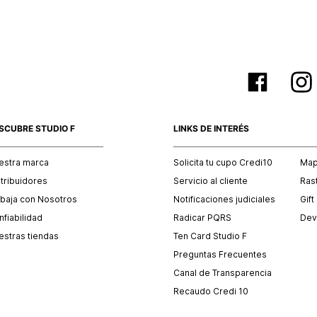
SCUBRE STUDIO F
LINKS DE INTERÉS
estra marca
Solicita tu cupo Credi10
Mapa
stribuidores
Servicio al cliente
Ras
abaja con Nosotros
Notificaciones judiciales
Gift
fiabilidad
Radicar PQRS
Dev
estras tiendas
Ten Card Studio F
Preguntas Frecuentes
Canal de Transparencia
Recaudo Credi 10