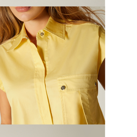
N
mayorista
de compra
que fue e
N
a través
de (15) d
L
Devoluc
S
mismo em
empaque d
empaque 
N
no se vea
El costo 
N
Recuerda 
agente de
posterior
acordada