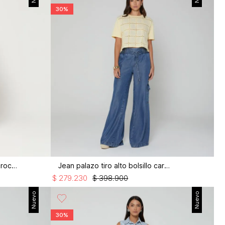
30%
Jean recto tiro alto bolsillo en crochet
Jean palazo tiro alto bolsillo cargo
$
279
.
230
$
398
.
900
Nuevo
Nuevo
30%