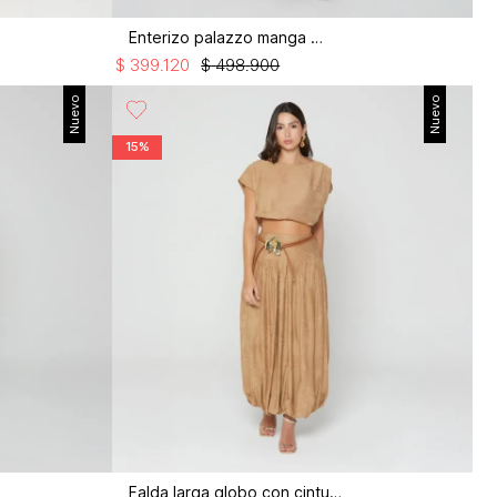
Enterizo palazzo manga 3/4
$
399
.
120
$
498
.
900
Nuevo
Nuevo
15%
Falda larga globo con cinturón