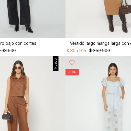
iro bajo con cortes
Vestido largo manga larga con
298
.
900
$
305
.
915
$
359
.
900
Nuevo
30%