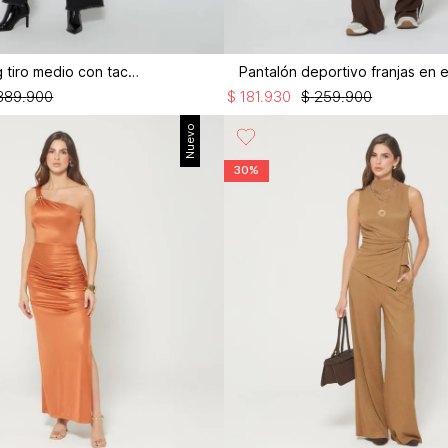
Jean wideleg tiro medio con taches
389
.
900
$
181
.
930
$
259
.
900
Nuevo
30%