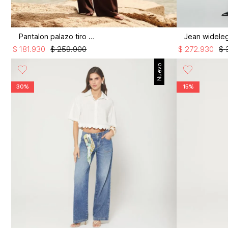
Pantalon palazo tiro alto
$
181
.
930
$
259
.
900
$
272
.
930
$
Nuevo
30%
15%