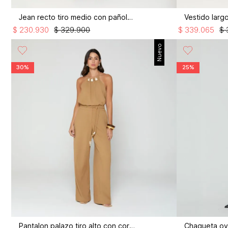
Jean recto tiro medio con pañoleta
$
230
.
930
$
329
.
900
$
339
.
065
$
Nuevo
30%
25%
Pantalon palazo tiro alto con cordon