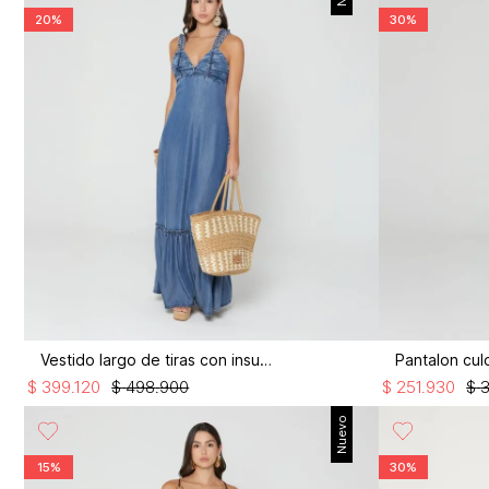
20%
30%
Vestido largo de tiras con insumo
$
399
.
120
$
498
.
900
$
251
.
930
$
Nuevo
15%
30%