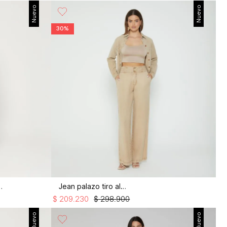
Nuevo
Nuevo
30%
enses y bolsillos
Jean palazo tiro alto
$
209
.
230
$
298
.
900
Nuevo
Nuevo