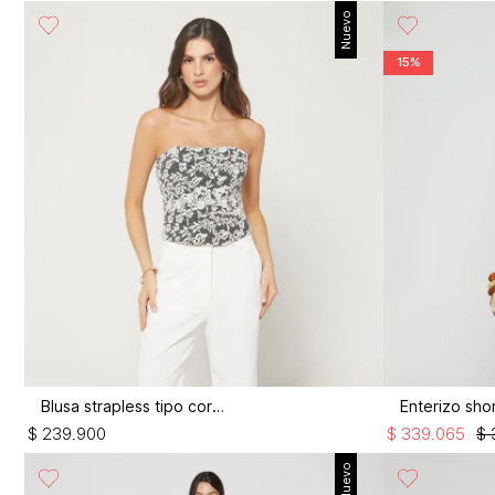
Nuevo
15%
Blusa strapless tipo corset
$
239
.
900
$
339
.
065
$
Nuevo