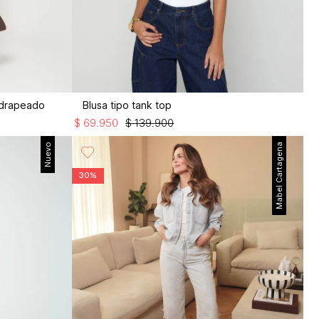
 drapeado
Blusa tipo tank top
$
69
.
950
$
139
.
900
Nuevo
Mabel Cartagena
30%