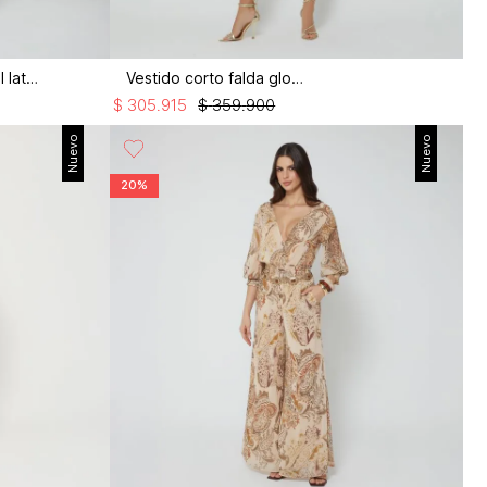
Pantalón deportivo franjas en el lateral
Vestido corto falda globo
$
305
.
915
$
359
.
900
Nuevo
Nuevo
20%