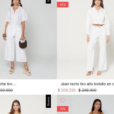
30%
Pantalon culotte tiro alto
359
.
900
$
209
.
230
$
298
.
900
Nuevo
15%