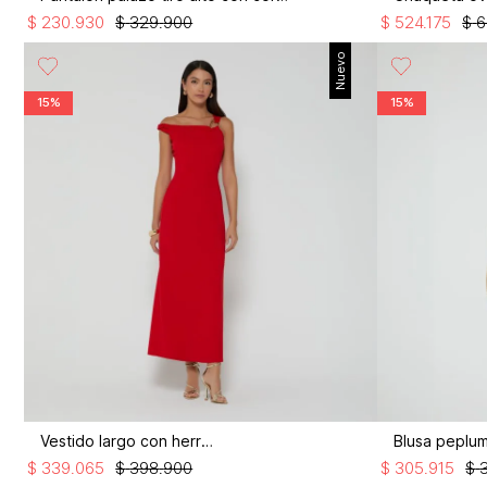
$
230
.
930
$
329
.
900
$
524
.
175
$
6
Nuevo
15%
15%
Vestido largo con herraje
$
339
.
065
$
398
.
900
$
305
.
915
$