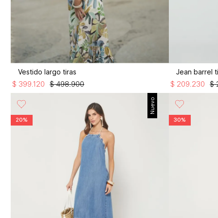
Vestido largo tiras
Jean barrel t
$
399
.
120
$
498
.
900
$
209
.
230
$
Nuevo
20%
30%