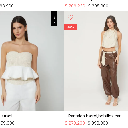
98
.
900
$
209
.
230
$
298
.
900
Nuevo
30%
Blusa peplum strapless
Pantalon barrel,bolsillos cargo
359
.
900
$
279
.
230
$
398
.
900