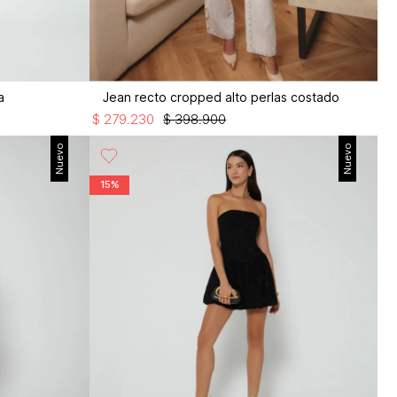
a
Jean recto cropped alto perlas costado
$
279
.
230
$
398
.
900
Nuevo
Nuevo
15%