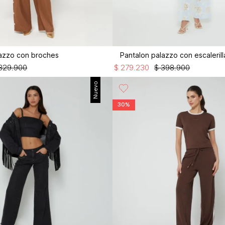
lazzo con broches
Pantalon palazzo con escalerill
329
.
900
$
279
.
230
$
398
.
900
Nuevo
30%