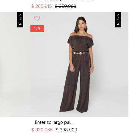
$
305
.
915
$
359
.
900
Nuevo
Nuevo
15%
Enterizo largo palazo
$
339
.
065
$
398
.
900