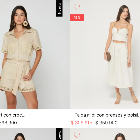
Nuevo
15%
Enterizo short con crochet
Falda midi con pr
398
.
900
$
305
.
915
$
359
.
900
Nuevo