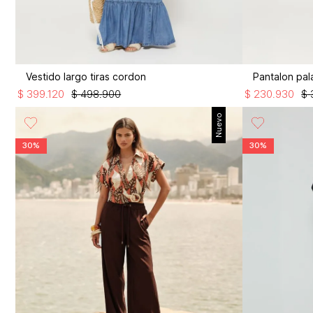
Vestido largo tiras cordon
Pantalon pa
$
399
.
120
$
498
.
900
$
230
.
930
$
Nuevo
30%
30%