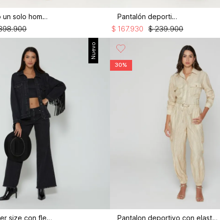
Vestido largo un solo hombro
Pantalón deportivo
398
.
900
$
167
.
930
$
239
.
900
Nuevo
30%
Chaqueta over size con flecos
Pantalon deportivo con elastico