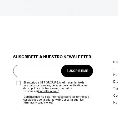
SUSCRÍBETE A NUESTRO NEWSLETTER
DE
SUSCRIBIRME
Nu
Di
Sí autorizo a STF GROUP S.A. el tratamiento de
mis datos personales, de acuerdo a las finalidades
Tr
de su política de tratamiento de datos
personales‎
(Consúltala aquí)
Con
Certifico que he sido informado sobre los términos y
condiciones de la página web‎
(Consúlta aquí los
Nu
términos y condiciones)