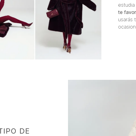
estudi
te favo
usarás t
ocasion
TIPO DE