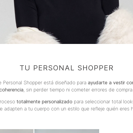
TU PERSONAL SHOPPER
de Personal Shopper está diseñado para
ayudarte a vestir con
coherencia
, sin perder tiempo ni cometer errores de compra
proceso
totalmente personalizado
para seleccionar total loo
e adapten a tu cuerpo con un estilo que refleje quién eres 