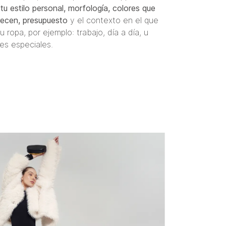
a
tu estilo personal, morfología, colores que
recen, presupuesto
y el contexto en el que
u ropa, por ejemplo: trabajo, día a día, u
es especiales.