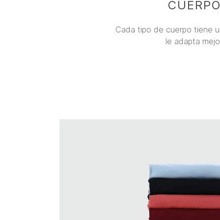
CUERP
Cada tipo de cuerpo tiene u
le adapta mejo