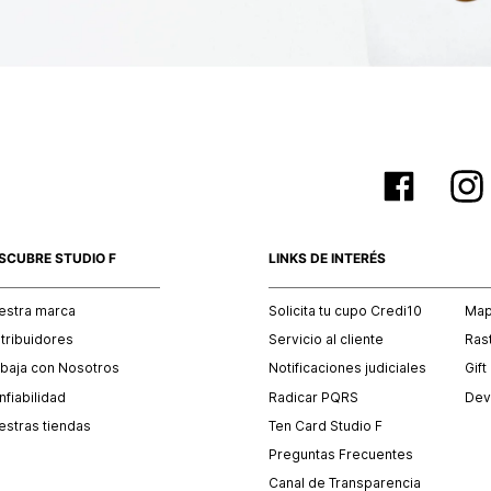
SCUBRE STUDIO F
LINKS DE INTERÉS
estra marca
Solicita tu cupo Credi10
Mapa
stribuidores
Servicio al cliente
Ras
abaja con Nosotros
Notificaciones judiciales
Gift
fiabilidad
Radicar PQRS
Dev
estras tiendas
Ten Card Studio F
Preguntas Frecuentes
Canal de Transparencia