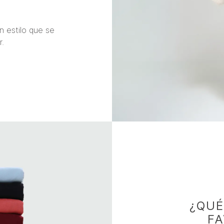
O
n estilo que se
r.
¿QUÉ
F