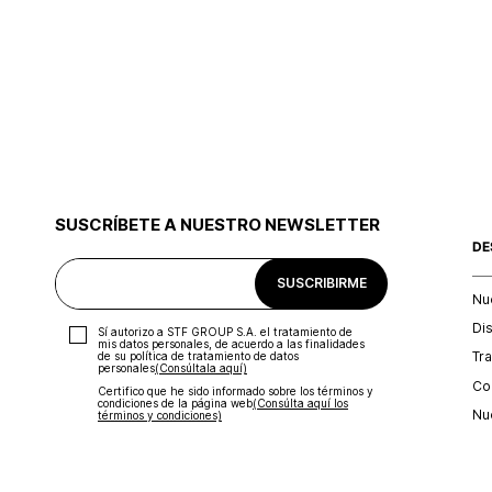
SUSCRÍBETE A NUESTRO NEWSLETTER
DE
SUSCRIBIRME
Nu
Di
Sí autorizo a STF GROUP S.A. el tratamiento de
mis datos personales, de acuerdo a las finalidades
Tr
de su política de tratamiento de datos
personales‎
(Consúltala aquí)
Con
Certifico que he sido informado sobre los términos y
condiciones de la página web‎
(Consúlta aquí los
Nu
términos y condiciones)