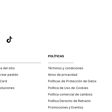
sea el adecuado según la naturaleza del producto para que
 afectada su integridad durante el proceso de transporte.
del transporte será asumido por STF GROUP S.A.
que para el trámite del envío deberás contactarte con un
 servicio al cliente quien te indicará los pasos a seguir y
mente programará la recogida del producto en la dirección
.
POLÍTICAS
 del sitio
Términos y condiciones
trear pedido
Aviso de privacidad
 Card
Políticas de Protección de Datos
oluciones
Política de Uso de Cookies
Política comercial de cambios
Política Derecho de Retracto
Promociones y Eventos