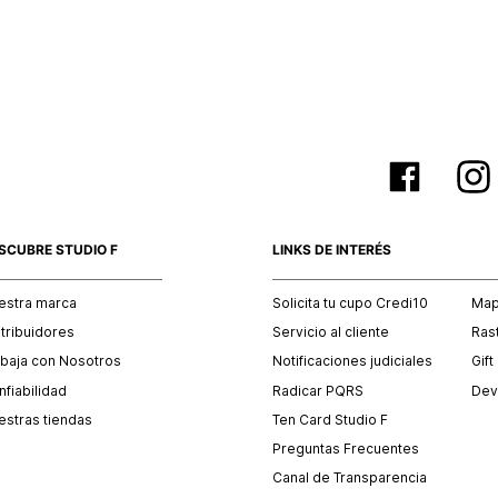
empaque 
no se vea
El costo 
Recuerda 
agente de
posterior
acordada
SCUBRE STUDIO F
LINKS DE INTERÉS
estra marca
Solicita tu cupo Credi10
Mapa
stribuidores
Servicio al cliente
Ras
abaja con Nosotros
Notificaciones judiciales
Gift
fiabilidad
Radicar PQRS
Dev
estras tiendas
Ten Card Studio F
Preguntas Frecuentes
Canal de Transparencia