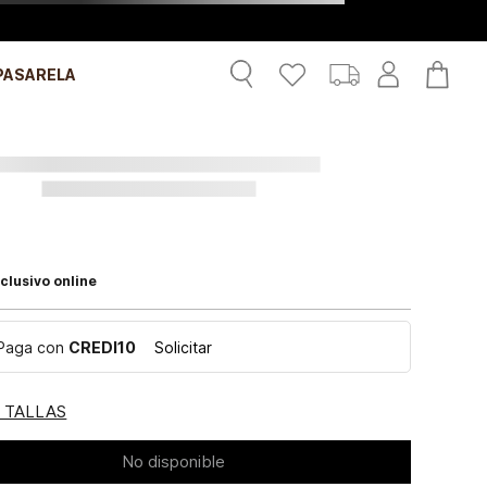
PASARELA
clusivo online
Paga con
CREDI10
Solicitar
E TALLAS
No disponible