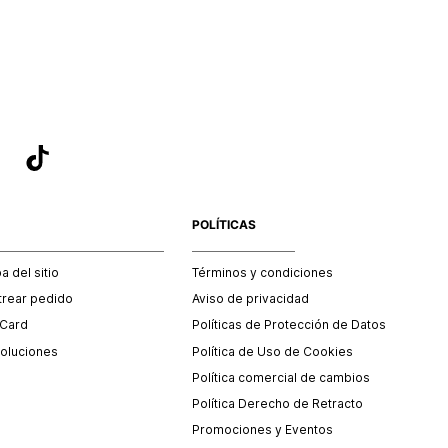
sea el adecuado según la naturaleza del producto para que
 afectada su integridad durante el proceso de transporte.
del transporte será asumido por STF GROUP S.A.
que para el trámite del envío deberás contactarte con un
 servicio al cliente quien te indicará los pasos a seguir y
mente programará la recogida del producto en la dirección
.
POLÍTICAS
 del sitio
Términos y condiciones
trear pedido
Aviso de privacidad
 Card
Políticas de Protección de Datos
oluciones
Política de Uso de Cookies
Política comercial de cambios
Política Derecho de Retracto
Promociones y Eventos