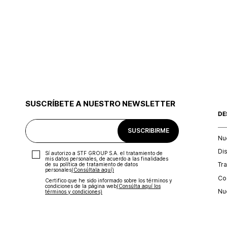
SUSCRÍBETE A NUESTRO NEWSLETTER
DE
SUSCRIBIRME
Nu
Di
Sí autorizo a STF GROUP S.A. el tratamiento de
mis datos personales, de acuerdo a las finalidades
Tr
de su política de tratamiento de datos
personales‎
(Consúltala aquí)
Con
Certifico que he sido informado sobre los términos y
condiciones de la página web‎
(Consúlta aquí los
Nu
términos y condiciones)