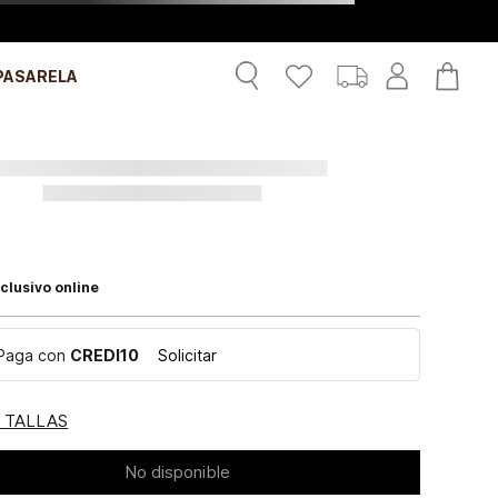
PASARELA
clusivo online
Paga con
CREDI10
Solicitar
E TALLAS
No disponible