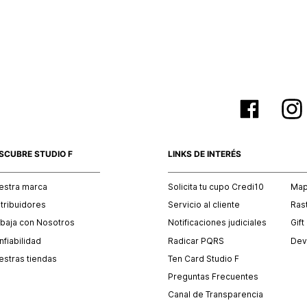
empaque 
no se vea
El costo 
Recuerda 
agente de
posterior
acordada
SCUBRE STUDIO F
LINKS DE INTERÉS
estra marca
Solicita tu cupo Credi10
Mapa
stribuidores
Servicio al cliente
Ras
abaja con Nosotros
Notificaciones judiciales
Gift
fiabilidad
Radicar PQRS
Dev
estras tiendas
Ten Card Studio F
Preguntas Frecuentes
Canal de Transparencia