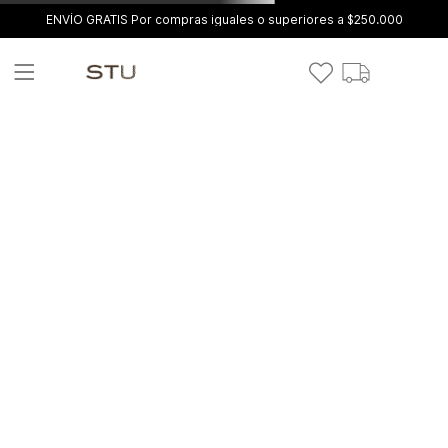
ENVÍO GRATIS Por compras iguales o superiores a $250.000