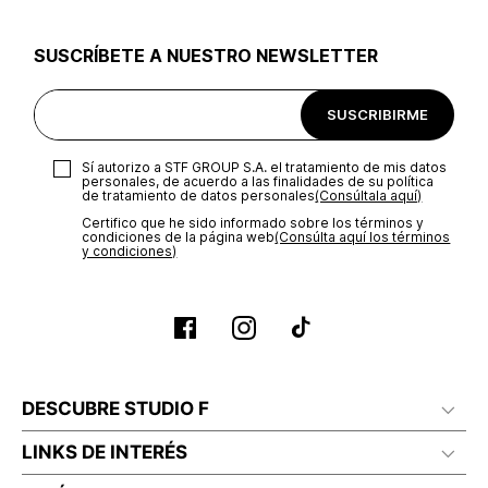
utilizar el mismo empaque en que te entregamos tu pedido o
utilizar un empaque de tu preferencia, sin embargo es
SUSCRÍBETE A NUESTRO NEWSLETTER
importante que el empaque sea el adecuado según la
naturaleza del producto para que no se vea afectada su
integridad durante el proceso de transporte. El costo del
SUSCRIBIRME
transporte será asumido por STF GROUP S.A.
Recuerda que para el trámite del envío deberás contactarte
Sí autorizo a STF GROUP S.A. el tratamiento de mis datos
con un agente de servicio al cliente quien te indicará los
personales, de acuerdo a las finalidades de su política
pasos a seguir y posteriormente programará la recogida del
de tratamiento de datos personales‎
(Consúltala aquí)
producto en la dirección acordada.
Certifico que he sido informado sobre los términos y
condiciones de la página web‎
(Consúlta aquí los términos
y condiciones)
DESCUBRE STUDIO F
LINKS DE INTERÉS