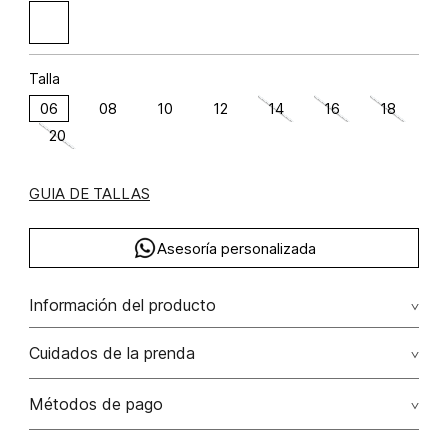
Talla
06
08
10
12
14
16
18
20
GUIA DE TALLAS
Asesoría personalizada
Información del producto
Enterizo corto tipo overol. crea un outfit casual y divertido.
Cuidados de la prenda
compra ya! algodón 100%
Lavar con colores similares. no secar en máquina. los
Métodos de pago
tonos oscuros suelta color con la fricción. el acabado
rústico de la prenda hace parte del diseño