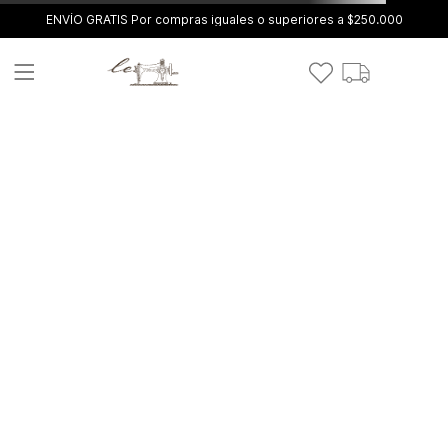
ENVÍO GRATIS Por compras iguales o superiores a $250.000