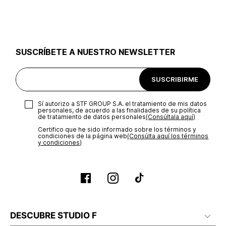
utilizar el mismo empaque en que te entregamos tu pedido o
utilizar un empaque de tu preferencia, sin embargo es
importante que el empaque sea el adecuado según la
naturaleza del producto para que no se vea afectada su
integridad durante el proceso de transporte. El costo del
SUSCRÍBETE A NUESTRO NEWSLETTER
transporte será asumido por STF GROUP S.A.
Recuerda que para el trámite del envío deberás contactarte
SUSCRIBIRME
con un agente de servicio al cliente quien te indicará los
pasos a seguir y posteriormente programará la recogida del
producto en la dirección acordada.
Sí autorizo a STF GROUP S.A. el tratamiento de mis datos
personales, de acuerdo a las finalidades de su política
de tratamiento de datos personales‎
(Consúltala aquí)
Certifico que he sido informado sobre los términos y
condiciones de la página web‎
(Consúlta aquí los términos
y condiciones)
DESCUBRE STUDIO F