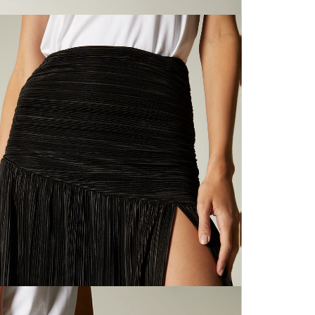
N
mayorista
de compra
que fue e
N
a través
de (15) d
N
Devoluc
L
mismo em
empaque d
empaque 
N
no se vea
El costo 
S
Recuerda 
agente de
posterior
acordada