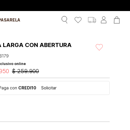
PASARELA
A LARGA CON ABERTURA
6179
clusivo online
950
$
259
.
900
Paga con
CREDI10
Solicitar