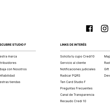
SCUBRE STUDIO F
LINKS DE INTERÉS
estra marca
Solicita tu cupo Credi10
Mapa
stribuidores
Servicio al cliente
Ras
abaja con Nosotros
Notificaciones judiciales
Gift
fiabilidad
Radicar PQRS
Dev
estras tiendas
Ten Card Studio F
Preguntas Frecuentes
Canal de Transparencia
Recaudo Credi 10