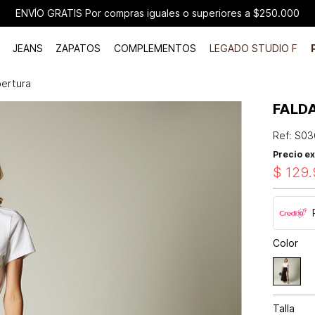
ENVÍO GRATIS Por compras iguales o superiores a $250.000
JEANS
ZAPATOS
COMPLEMENTOS
LEGADO STUDIO F
bertura
FALD
Ref
:
S03
Precio ex
$
129
.
Color
Talla