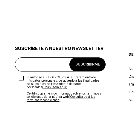
SUSCRÍBETE A NUESTRO NEWSLETTER
DE
SUSCRIBIRME
Nu
Di
Sí autorizo a STF GROUP S.A. el tratamiento de
mis datos personales, de acuerdo a las finalidades
Tr
de su política de tratamiento de datos
personales‎
(Consúltala aquí)
Con
Certifico que he sido informado sobre los términos y
condiciones de la página web‎
(Consúlta aquí los
Nu
términos y condiciones)