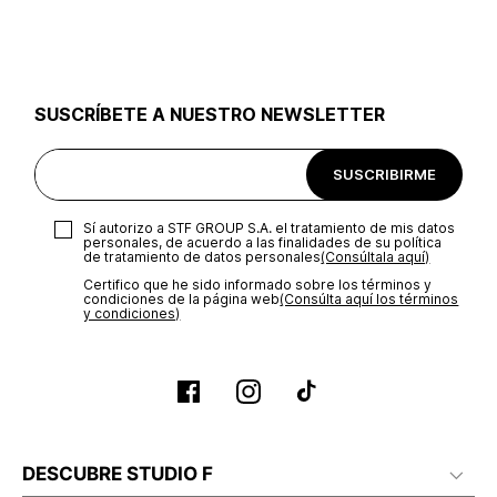
utilizar el mismo empaque en que te entregamos tu pedido o
utilizar un empaque de tu preferencia, sin embargo es
importante que el empaque sea el adecuado según la
naturaleza del producto para que no se vea afectada su
integridad durante el proceso de transporte. El costo del
SUSCRÍBETE A NUESTRO NEWSLETTER
transporte será asumido por STF GROUP S.A.
Recuerda que para el trámite del envío deberás contactarte
SUSCRIBIRME
con un agente de servicio al cliente quien te indicará los
pasos a seguir y posteriormente programará la recogida del
producto en la dirección acordada.
Sí autorizo a STF GROUP S.A. el tratamiento de mis datos
personales, de acuerdo a las finalidades de su política
de tratamiento de datos personales‎
(Consúltala aquí)
Certifico que he sido informado sobre los términos y
condiciones de la página web‎
(Consúlta aquí los términos
y condiciones)
DESCUBRE STUDIO F