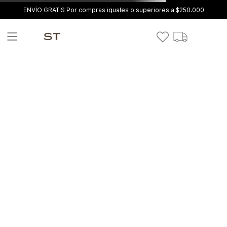
ENVÍO GRATIS Por compras iguales o superiores a $250.000