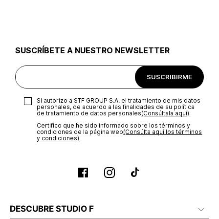
utilizar el mismo empaque en que te entregamos tu pedido o
utilizar un empaque de tu preferencia, sin embargo es
importante que el empaque sea el adecuado según la
naturaleza del producto para que no se vea afectada su
integridad durante el proceso de transporte. El costo del
SUSCRÍBETE A NUESTRO NEWSLETTER
transporte será asumido por STF GROUP S.A.
Recuerda que para el trámite del envío deberás contactarte
SUSCRIBIRME
con un agente de servicio al cliente quien te indicará los
pasos a seguir y posteriormente programará la recogida del
producto en la dirección acordada.
Sí autorizo a STF GROUP S.A. el tratamiento de mis datos
personales, de acuerdo a las finalidades de su política
de tratamiento de datos personales‎
(Consúltala aquí)
Certifico que he sido informado sobre los términos y
condiciones de la página web‎
(Consúlta aquí los términos
y condiciones)
DESCUBRE STUDIO F