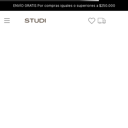
ENVÍO GRATIS Por compras iguales o superiores a $250.000