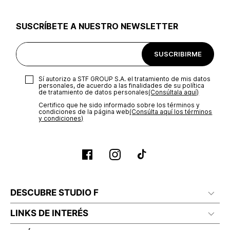
utilizar el mismo empaque en que te entregamos tu pedido o
utilizar un empaque de tu preferencia, sin embargo es
SUSCRÍBETE A NUESTRO NEWSLETTER
importante que el empaque sea el adecuado según la
naturaleza del producto para que no se vea afectada su
integridad durante el proceso de transporte. El costo del
SUSCRIBIRME
transporte será asumido por STF GROUP S.A.
Recuerda que para el trámite del envío deberás contactarte
Sí autorizo a STF GROUP S.A. el tratamiento de mis datos
con un agente de servicio al cliente quien te indicará los
personales, de acuerdo a las finalidades de su política
pasos a seguir y posteriormente programará la recogida del
de tratamiento de datos personales‎
(Consúltala aquí)
producto en la dirección acordada.
Certifico que he sido informado sobre los términos y
condiciones de la página web‎
(Consúlta aquí los términos
y condiciones)
DESCUBRE STUDIO F
LINKS DE INTERÉS