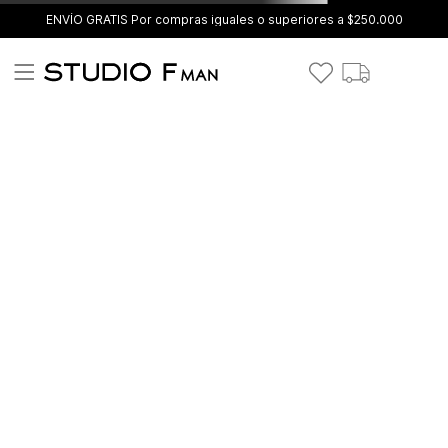
ENVÍO GRATIS Por compras iguales o superiores a $250.000