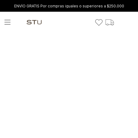
ENVÍO GRATIS Por compras iguales o superiores a $250.000