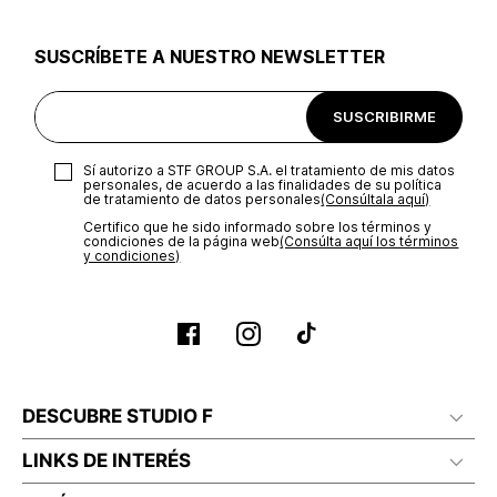
utilizar el mismo empaque en que te entregamos tu pedido o
utilizar un empaque de tu preferencia, sin embargo es
SUSCRÍBETE A NUESTRO NEWSLETTER
importante que el empaque sea el adecuado según la
naturaleza del producto para que no se vea afectada su
integridad durante el proceso de transporte. El costo del
SUSCRIBIRME
transporte será asumido por STF GROUP S.A.
Recuerda que para el trámite del envío deberás contactarte
Sí autorizo a STF GROUP S.A. el tratamiento de mis datos
con un agente de servicio al cliente quien te indicará los
personales, de acuerdo a las finalidades de su política
pasos a seguir y posteriormente programará la recogida del
de tratamiento de datos personales‎
(Consúltala aquí)
producto en la dirección acordada.
Certifico que he sido informado sobre los términos y
condiciones de la página web‎
(Consúlta aquí los términos
y condiciones)
DESCUBRE STUDIO F
LINKS DE INTERÉS