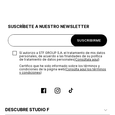
utilizar el mismo empaque en que te entregamos tu pedido o
utilizar un empaque de tu preferencia, sin embargo es
importante que el empaque sea el adecuado según la
naturaleza del producto para que no se vea afectada su
integridad durante el proceso de transporte. El costo del
SUSCRÍBETE A NUESTRO NEWSLETTER
transporte será asumido por STF GROUP S.A.
Recuerda que para el trámite del envío deberás contactarte
SUSCRIBIRME
con un agente de servicio al cliente quien te indicará los
pasos a seguir y posteriormente programará la recogida del
producto en la dirección acordada.
Sí autorizo a STF GROUP S.A. el tratamiento de mis datos
personales, de acuerdo a las finalidades de su política
de tratamiento de datos personales‎
(Consúltala aquí)
Certifico que he sido informado sobre los términos y
condiciones de la página web‎
(Consúlta aquí los términos
y condiciones)
DESCUBRE STUDIO F