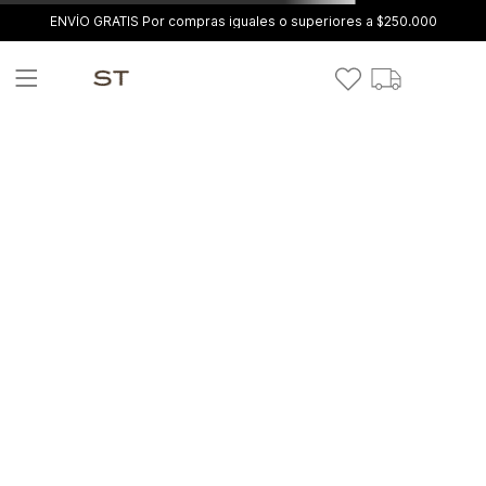
ENVÍO GRATIS Por compras iguales o superiores a $250.000