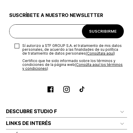
utilizar el mismo empaque en que te entregamos tu pedido o
utilizar un empaque de tu preferencia, sin embargo es
SUSCRÍBETE A NUESTRO NEWSLETTER
importante que el empaque sea el adecuado según la
naturaleza del producto para que no se vea afectada su
integridad durante el proceso de transporte. El costo del
SUSCRIBIRME
transporte será asumido por STF GROUP S.A.
Recuerda que para el trámite del envío deberás contactarte
Sí autorizo a STF GROUP S.A. el tratamiento de mis datos
con un agente de servicio al cliente quien te indicará los
personales, de acuerdo a las finalidades de su política
pasos a seguir y posteriormente programará la recogida del
de tratamiento de datos personales‎
(Consúltala aquí)
producto en la dirección acordada.
Certifico que he sido informado sobre los términos y
condiciones de la página web‎
(Consúlta aquí los términos
y condiciones)
DESCUBRE STUDIO F
LINKS DE INTERÉS