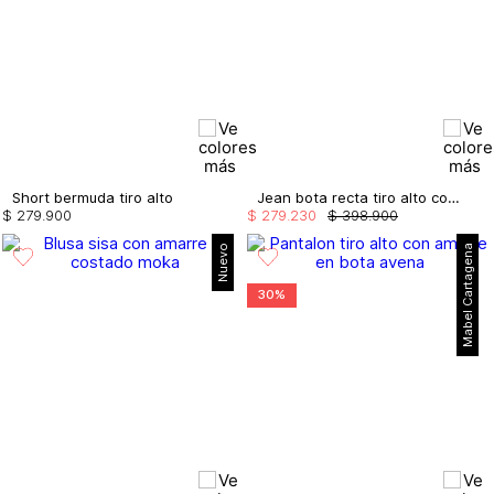
Short bermuda tiro alto
Jean bota recta tiro alto con cristales
$
279
.
900
$
279
.
230
$
398
.
900
Nuevo
Mabel Cartagena
30%