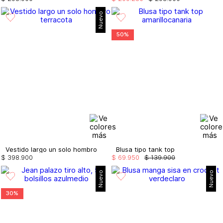
Nuevo
50%
Vestido largo un solo hombro
Blusa tipo tank top
$
398
.
900
$
69
.
950
$
139
.
900
Nuevo
Nuevo
30%