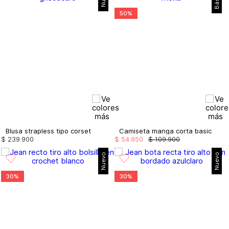
50%
Blusa strapless tipo corset
Camiseta manga corta basic
$
239
.
900
$
54
.
950
$
109
.
900
Nuevo
Nuevo
30%
30%