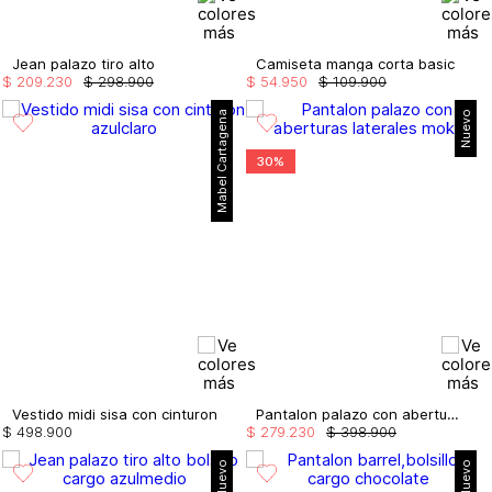
Jean palazo tiro alto
Camiseta manga corta basic
$
209
.
230
$
298
.
900
$
54
.
950
$
109
.
900
Mabel Cartagena
Nuevo
30%
Vestido midi sisa con cinturon
Pantalon palazo con aberturas laterales
$
498
.
900
$
279
.
230
$
398
.
900
Nuevo
Nuevo