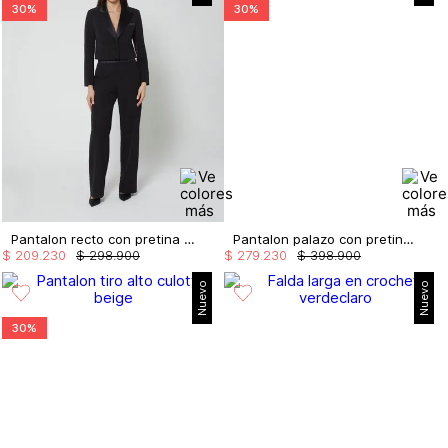
30%
30%
Pantalon recto con pretina en satin
Pantalon palazo con pretina embellecida
$
209
.
230
$
298
.
900
$
279
.
230
$
398
.
900
Nuevo
Nuevo
30%