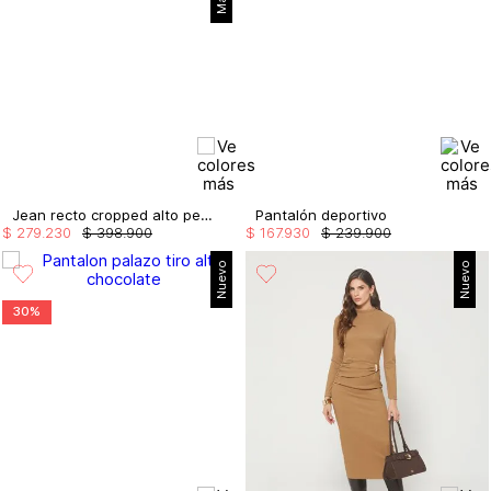
Jean recto cropped alto perlas costado
Pantalón deportivo
$
279
.
230
$
398
.
900
$
167
.
930
$
239
.
900
Nuevo
Nuevo
30%