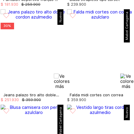
$
181
.
930
$
259
.
900
$
239
.
900
Nuevo
Mabel Cartagena
30%
Jeans palazo tiro alto doble cordon
Falda midi cortes con correa
$
251
.
930
$
359
.
900
$
359
.
900
Mabel Cartagena
Nuevo