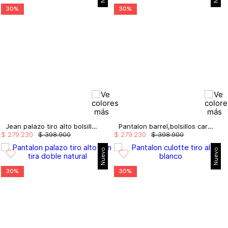
30%
30%
Jean palazo tiro alto bolsillo cargo
Pantalon barrel,bolsillos cargo
$
279
.
230
$
398
.
900
$
279
.
230
$
398
.
900
Nuevo
Nuevo
30%
30%