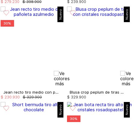
$
279
.
230
$
398
.
900
$
239
.
900
Nuevo
Nuevo
30%
Jean recto tiro medio con pañoleta
Blusa crop peplum de tiras con cristales
$
230
.
930
$
329
.
900
$
329
.
900
Nuevo
Nuevo
30%