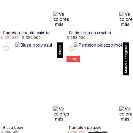
Pantalon tiro alto culotte
Falda larga en crochet
$
251
.
930
$
359
.
900
$
298
.
900
Nuevo
Mabel Cartagena
30%
Blusa boxy
Pantalon palazzo
$
298
.
900
$
209
.
230
$
298
.
900