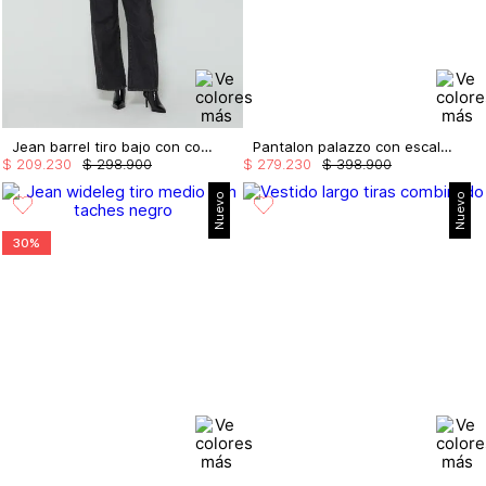
Jean barrel tiro bajo con cortes
Pantalon palazzo con escalerilla
$
209
.
230
$
298
.
900
$
279
.
230
$
398
.
900
Nuevo
Nuevo
30%