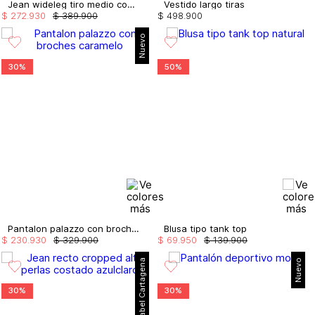
Jean wideleg tiro medio con taches
Vestido largo tiras
$
272
.
930
$
389
.
900
$
498
.
900
Nuevo
30%
50%
Pantalon palazzo con broches
Blusa tipo tank top
$
230
.
930
$
329
.
900
$
69
.
950
$
139
.
900
Mabel Cartagena
Nuevo
30%
30%