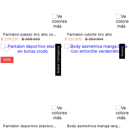
Pantalon palazo tiro alto con tira doble
Pantalon culotte tiro alto
$
279
.
230
$
398
.
900
$
251
.
930
$
359
.
900
Mabel Cartagena
Nuevo
30%
Pantalon deportivo elastico en botas
Body asimetrica manga larga con entorche