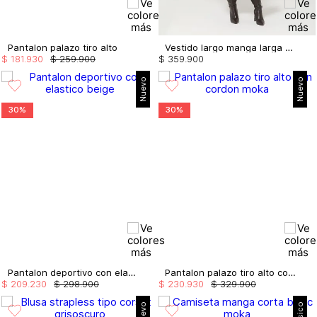
Pantalon palazo tiro alto
Vestido largo manga larga con drapeado
$
181
.
930
$
259
.
900
$
359
.
900
Nuevo
Nuevo
30%
30%
Pantalon deportivo con elastico
Pantalon palazo tiro alto con cordon
$
209
.
230
$
298
.
900
$
230
.
930
$
329
.
900
Nuevo
Básico