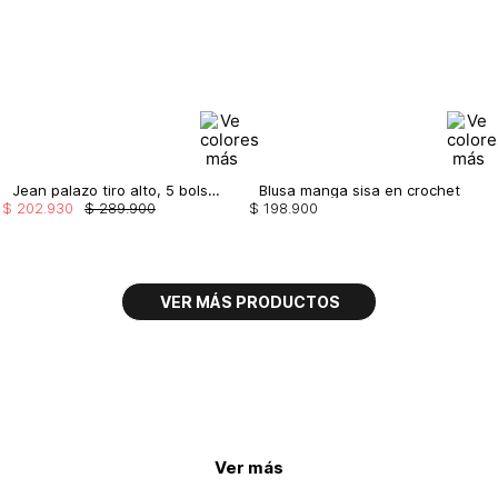
Jean palazo tiro alto, 5 bolsillos
Blusa manga sisa en crochet
$
202
.
930
$
289
.
900
$
198
.
900
Ver más