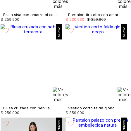
Blusa sisa con amarre al costado
Pantalon tiro alto con amarre en bota
$
259
.
900
$
230
.
930
$
329
.
900
Nuevo
Nuevo
Blusa cruzada con hebilla
Vestido corto falda globo
$
259
.
900
$
359
.
900
Nuevo
Nuevo