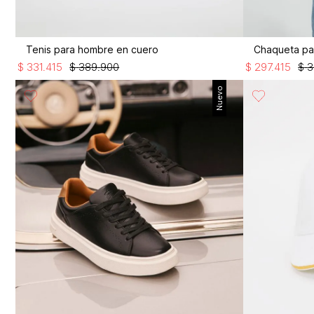
Tenis para hombre en cuero
Chaqueta pa
$
331
.
415
$
389
.
900
$
297
.
415
$
3
Nuevo