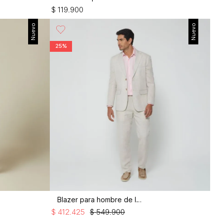
$
119
.
900
Nuevo
Nuevo
25%
Blazer para hombre de lino
$
412
.
425
$
549
.
900