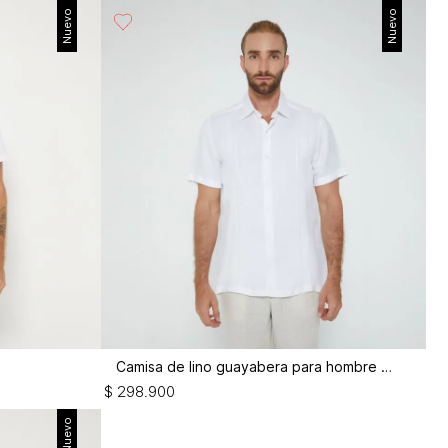
Nuevo
Nuevo
Camisa de lino guayabera para hombre m/c
$
298
.
900
Nuevo