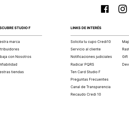
SCUBRE STUDIO F
LINKS DE INTERÉS
estra marca
Solicita tu cupo Credi10
Mapa
stribuidores
Servicio al cliente
Ras
abaja con Nosotros
Notificaciones judiciales
Gift
fiabilidad
Radicar PQRS
Dev
estras tiendas
Ten Card Studio F
Preguntas Frecuentes
Canal de Transparencia
Recaudo Credi 10