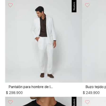
Nuevo
Pantalón para hombre de lino
$
298
.
900
$
249
.
900
Nuevo