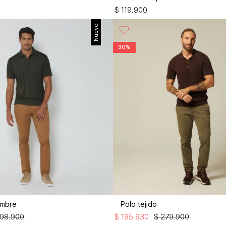
$
119
.
900
Nuevo
30%
ombre
Polo tejido
198
.
900
$
195
.
930
$
279
.
900