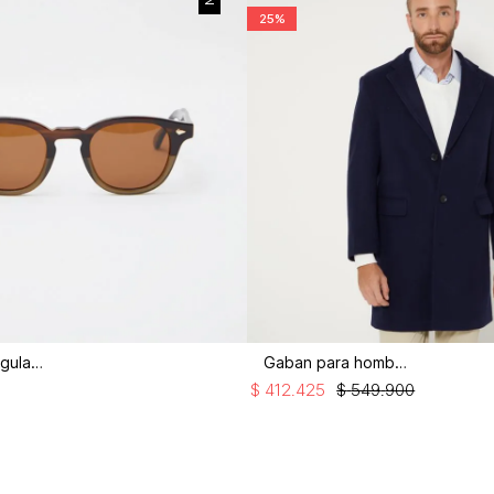
25%
Gafas rectangulares
Gaban para hombre
$
412
.
425
$
549
.
900