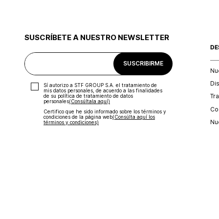
SUSCRÍBETE A NUESTRO NEWSLETTER
DE
SUSCRIBIRME
Nu
Di
Sí autorizo a STF GROUP S.A. el tratamiento de
mis datos personales, de acuerdo a las finalidades
Tr
de su política de tratamiento de datos
personales‎
(Consúltala aquí)
Con
Certifico que he sido informado sobre los términos y
condiciones de la página web‎
(Consúlta aquí los
Nu
términos y condiciones)