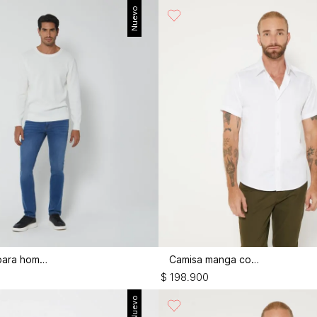
Nuevo
Buzo tejido para hombre
Camisa manga corta
$
198
.
900
Nuevo