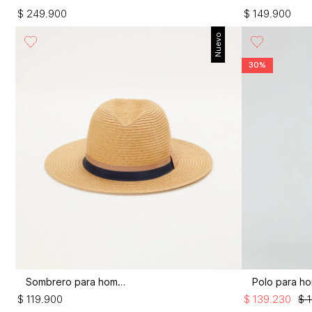
$
249
.
900
$
149
.
900
Nuevo
30%
Sombrero para hombre
Polo para h
$
119
.
900
$
139
.
230
$