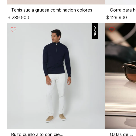
Tenis suela gruesa combinacion colores
Gorra para h
$
289
.
900
$
129
.
900
Nuevo
Buzo cuello alto con cierre
Gafas de sol