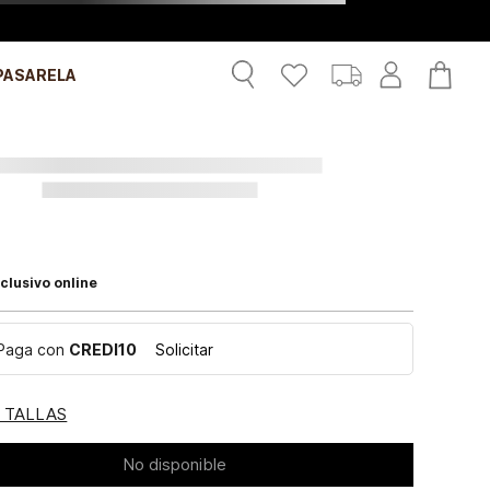
PASARELA
clusivo online
Paga con
CREDI10
Solicitar
E TALLAS
No disponible