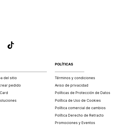
sea el adecuado según la naturaleza del producto para que
 afectada su integridad durante el proceso de transporte.
del transporte será asumido por STF GROUP S.A.
que para el trámite del envío deberás contactarte con un
 servicio al cliente quien te indicará los pasos a seguir y
mente programará la recogida del producto en la dirección
.
POLÍTICAS
 del sitio
Términos y condiciones
trear pedido
Aviso de privacidad
 Card
Políticas de Protección de Datos
oluciones
Política de Uso de Cookies
Política comercial de cambios
Política Derecho de Retracto
Promociones y Eventos