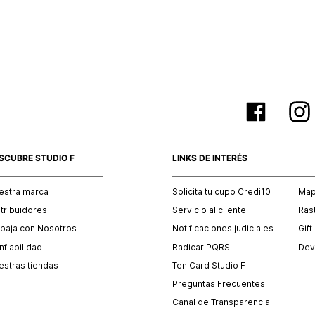
empaque 
no se vea
El costo 
Recuerda 
agente de
posterior
acordada
SCUBRE STUDIO F
LINKS DE INTERÉS
estra marca
Solicita tu cupo Credi10
Mapa
stribuidores
Servicio al cliente
Ras
abaja con Nosotros
Notificaciones judiciales
Gift
fiabilidad
Radicar PQRS
Dev
estras tiendas
Ten Card Studio F
Preguntas Frecuentes
Canal de Transparencia