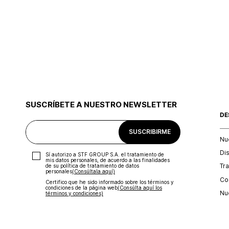
SUSCRÍBETE A NUESTRO NEWSLETTER
DE
SUSCRIBIRME
Nu
Di
Sí autorizo a STF GROUP S.A. el tratamiento de
mis datos personales, de acuerdo a las finalidades
Tr
de su política de tratamiento de datos
personales‎
(Consúltala aquí)
Con
Certifico que he sido informado sobre los términos y
condiciones de la página web‎
(Consúlta aquí los
Nu
términos y condiciones)