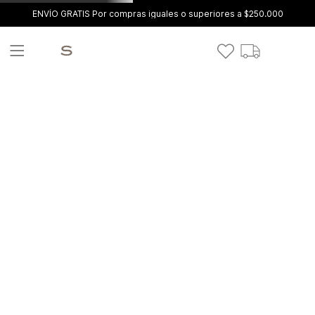
ENVÍO GRATIS Por compras iguales o superiores a $250.000