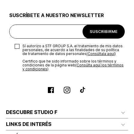
utilizar el mismo empaque en que te entregamos tu pedido o
utilizar un empaque de tu preferencia, sin embargo es
SUSCRÍBETE A NUESTRO NEWSLETTER
importante que el empaque sea el adecuado según la
naturaleza del producto para que no se vea afectada su
integridad durante el proceso de transporte. El costo del
SUSCRIBIRME
transporte será asumido por STF GROUP S.A.
Recuerda que para el trámite del envío deberás contactarte
Sí autorizo a STF GROUP S.A. el tratamiento de mis datos
con un agente de servicio al cliente quien te indicará los
personales, de acuerdo a las finalidades de su política
pasos a seguir y posteriormente programará la recogida del
de tratamiento de datos personales‎
(Consúltala aquí)
producto en la dirección acordada.
Certifico que he sido informado sobre los términos y
condiciones de la página web‎
(Consúlta aquí los términos
y condiciones)
DESCUBRE STUDIO F
LINKS DE INTERÉS